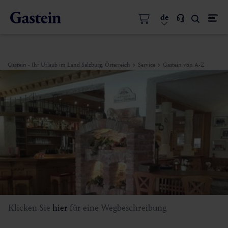
de
Gastein - Ihr Urlaub im Land Salzburg, Österreich
Service
Gastein von A-Z
Klicken Sie
hier
für eine Wegbeschreibung