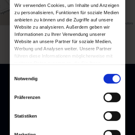
Wir verwenden Cookies, um Inhalte und Anzeigen
zu personalisieren, Funktionen für soziale Medien
anbieten zu können und die Zugriffe auf unsere
Map data ©
OpenStreetMap
contributors
Website zu analysieren. Außerdem geben wir
Informationen zu Ihrer Verwendung unserer
Zurück zur Übersicht
Website an unsere Partner für soziale Medien,
Werbung und Analysen weiter. Unsere Partner
führen diese Informationen möglicherweise mit
weiteren Daten zusammen, die Sie ihnen
bereitgestellt haben oder die sie im Rahmen Ihrer
Einwilligungsauswahl
Nutzung der Dienste gesammelt haben.
Notwendig
Newsletter
Präferenzen
Melden Sie sich bei unserem Newsletter an, und bleiben Sie
immer am Laufenden!
Statistiken
Marketing