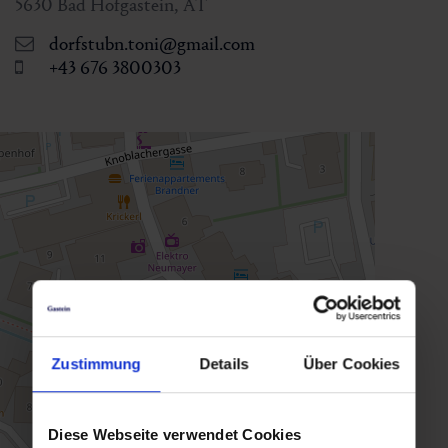
5630
Bad Hofgastein
,
AT
dorfstubn.toni@gmail.com
+43 676 3800303
Zustimmung
Details
Über Cookies
Diese Webseite verwendet Cookies