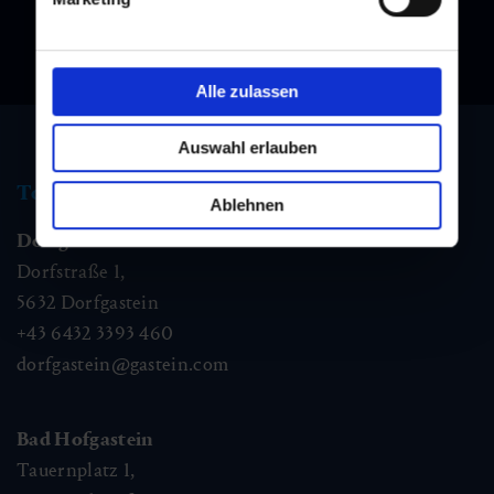
Alle zulassen
Auswahl erlauben
Tourismus Information
Ablehnen
Dorfgastein
Dorfstraße 1,
5632
Dorfgastein
+43 6432 3393 460
dorfgastein@gastein.com
Bad Hofgastein
Tauernplatz 1,