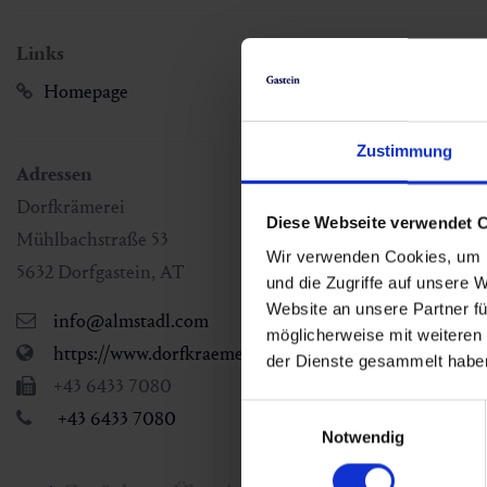
Links
Homepage
Zustimmung
Adressen
Dorfkrämerei
Diese Webseite verwendet 
Mühlbachstraße 53
Wir verwenden Cookies, um I
5632
Dorfgastein
,
AT
und die Zugriffe auf unsere 
Website an unsere Partner fü
info@almstadl.com
möglicherweise mit weiteren
https://www.dorfkraemerei.com
der Dienste gesammelt habe
+43 6433 7080
Einwilligungsauswahl
+43 6433 7080
Notwendig