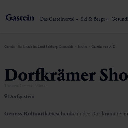
Das Gasteinertal
Ski & Berge
Gesund
Gastein - Ihr Urlaub im Land Salzburg, Österreich
Service
Gastein von A-Z
Das Gasteinertal
Ski & Berge
Gesundheit & Thermen
Erlebnisse & Events
Service
Dorfkrämer Sh
Themen:
Sommer | Winter
Dorfgastein
Wandern
Gasteiner Thermalwasser
Aktivitäten
Anreise
Dorfgastein
Bad Hofgastein
Trailrunning
Thermen
Events
Mobilität vor Ort
Mein Gasteinerlebnis
Ski, Berg & Th
Genuss.Kulinarik.Geschenke
in der Dorfkrämerei 
Bad Gastein
Mountaincart
Gasteiner Heilstollen
Kulinarik-Erlebnisse
Nachhaltigkeit