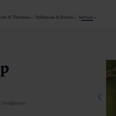
heit & Thermen
Erlebnisse & Events
Service
op
Kunst, Ku
ermal
Wellness & Entspannung
Tradit
in Dorfgastein