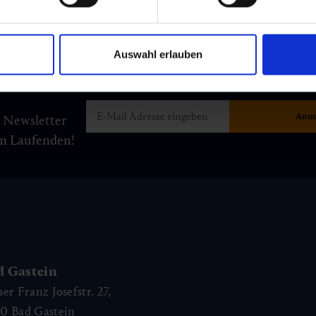
Auswahl erlauben
m Newsletter
am Laufenden!
d Gastein
ser Franz Josefstr. 27,
40
Bad Gastein