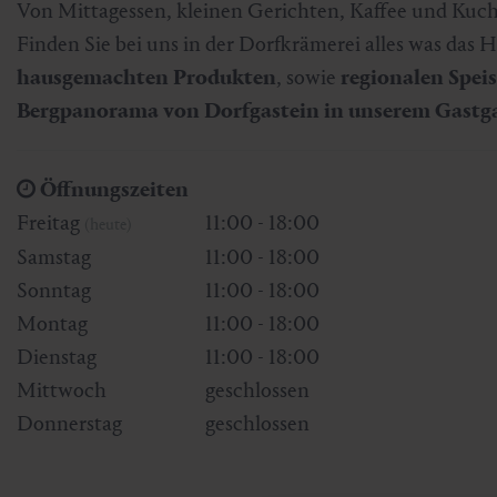
Von Mittagessen, kleinen Gerichten, Kaffee und Kuch
Skifahren & Snowboarden
Kur
Kunst & Kultur
Gastein Card
Finden Sie bei uns in der Dorfkrämerei alles was das H
hausgemachten Produkten
, sowie
regionalen Spei
Langlaufen
Sportmedizin
Gastein von A-Z
Bergpanorama von Dorfgastein in unserem Gastga
Bergbahnen & Lifte
Gesundheitsförderung
Interaktive Karte
Genuss und Kulinarik
Öffnungszeiten
Freitag
11:00 - 18:00
(heute)
Samstag
11:00 - 18:00
Sonntag
11:00 - 18:00
Montag
11:00 - 18:00
Dienstag
11:00 - 18:00
Mittwoch
geschlossen
Donnerstag
geschlossen