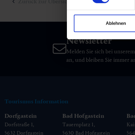
Zurück zur Übersicht
Ablehnen
Newsletter
Melden Sie sich bei unsere
an, und bleiben Sie immer 
Tourismus Information
Dorfgastein
Bad Hofgastein
Ba
Dorfstraße 1,
Tauernplatz 1,
Kai
5632
Dorfgastein
5630
Bad Hofgastein
56