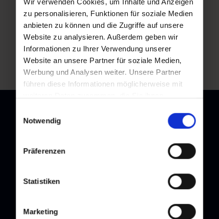
Wir verwenden Cookies, um Inhalte und Anzeigen
zu personalisieren, Funktionen für soziale Medien
anbieten zu können und die Zugriffe auf unsere
Website zu analysieren. Außerdem geben wir
Zurück zur Übersicht
Informationen zu Ihrer Verwendung unserer
Website an unsere Partner für soziale Medien,
Werbung und Analysen weiter. Unsere Partner
führen diese Informationen möglicherweise mit
weiteren Daten zusammen, die Sie ihnen
bereitgestellt haben oder die sie im Rahmen Ihrer
Einwilligungsauswahl
Nutzung der Dienste gesammelt haben.
Notwendig
Newsletter
Präferenzen
Melden Sie sich bei unserem Newsletter an, und bleiben Sie
immer am Laufenden!
Statistiken
Marketing