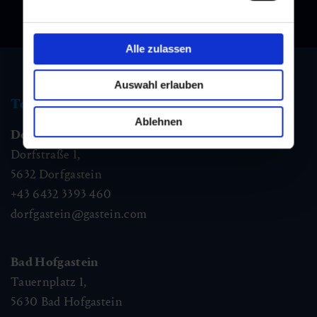
Alle zulassen
Auswahl erlauben
Tourismus Information
Ablehnen
Dorfgastein
Dorfstraße 1,
5632
Dorfgastein
+43 6432 3393 460
dorfgastein@gastein.com
Bad Hofgastein
Tauernplatz 1,
5630
Bad Hofgastein