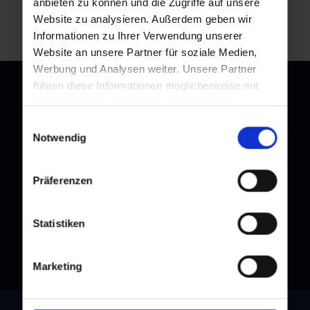
Zurück zur Übersicht
anbieten zu können und die Zugriffe auf unsere
Website zu analysieren. Außerdem geben wir
Informationen zu Ihrer Verwendung unserer
Website an unsere Partner für soziale Medien,
Werbung und Analysen weiter. Unsere Partner
führen diese Informationen möglicherweise mit
weiteren Daten zusammen, die Sie ihnen
bereitgestellt haben oder die sie im Rahmen Ihrer
Einwilligungsauswahl
Newsletter
Nutzung der Dienste gesammelt haben.
Notwendig
Melden Sie sich bei unserem Newsletter an, und bleiben Sie
immer am Laufenden!
Präferenzen
Statistiken
Marketing