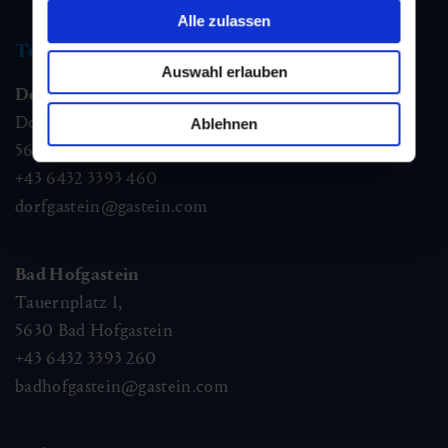
Alle zulassen
Tourismus Information
Auswahl erlauben
Dorfgastein
Dorfstraße 1,
Ablehnen
5632
Dorfgastein
+43 6432 3393 460
dorfgastein@gastein.com
Bad Hofgastein
Tauernplatz 1,
5630
Bad Hofgastein
+43 6432 3393 260
badhofgastein@gastein.com