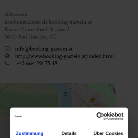
Adressen
BuchungsZentrale booking-gastein.at
Kaiser-Franz-Josef-Strasse 2
5640
Bad Gastein
,
AT
info@booking-gastein.at
http://www.booking-gastein.at/index.html
+43 664 591 75 48
Zustimmung
Details
Über Cookies