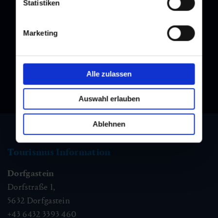
Statistiken
Newsletter
Melden Sie sich bei unserem Newsletter an, und bleiben Sie
immer am Laufenden!
Marketing
Alle zulassen
Auswahl erlauben
Ablehnen
Tourismus Information
Dorfgastein
Dorfstraße 1,
5632
Dorfgastein
+43 6432 3393 460