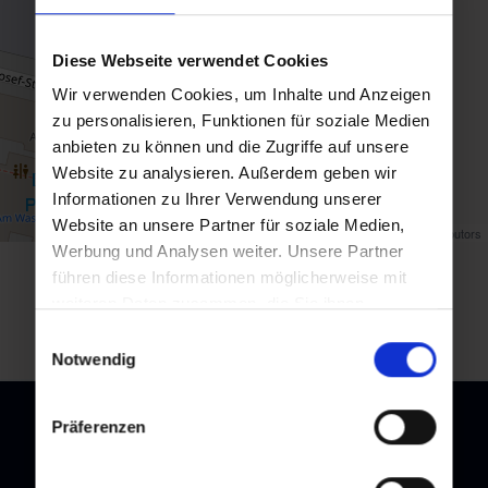
Diese Webseite verwendet Cookies
Wir verwenden Cookies, um Inhalte und Anzeigen
zu personalisieren, Funktionen für soziale Medien
anbieten zu können und die Zugriffe auf unsere
Website zu analysieren. Außerdem geben wir
Informationen zu Ihrer Verwendung unserer
Website an unsere Partner für soziale Medien,
Map data ©
OpenStreetMap
contributors
Werbung und Analysen weiter. Unsere Partner
führen diese Informationen möglicherweise mit
Zurück zur Übersicht
weiteren Daten zusammen, die Sie ihnen
bereitgestellt haben oder die sie im Rahmen Ihrer
Einwilligungsauswahl
Nutzung der Dienste gesammelt haben.
Notwendig
Präferenzen