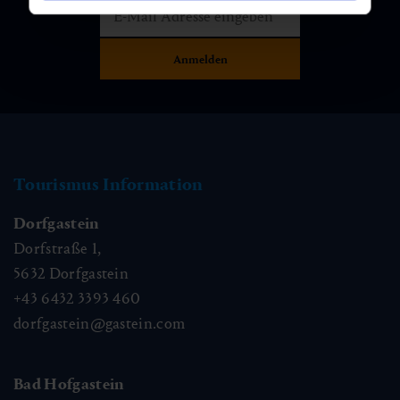
Tourismus Information
Dorfgastein
Dorfstraße 1,
5632
Dorfgastein
+43 6432 3393 460
dorfgastein@gastein.com
Bad Hofgastein