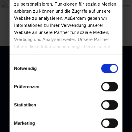
zu personalisieren, Funktionen für soziale Medien
Map data ©
OpenStreetMap
contributors
anbieten zu können und die Zugriffe auf unsere
Website zu analysieren. Außerdem geben wir
Zurück zur Übersicht
Informationen zu Ihrer Verwendung unserer
Website an unsere Partner für soziale Medien,
Werbung und Analysen weiter. Unsere Partner
führen diese Informationen möglicherweise mit
weiteren Daten zusammen, die Sie ihnen
bereitgestellt haben oder die sie im Rahmen Ihrer
Einwilligungsauswahl
Nutzung der Dienste gesammelt haben.
Notwendig
Newsletter
Präferenzen
Melden Sie sich bei unserem Newsletter an, und bleiben Sie
immer am Laufenden!
Statistiken
Marketing