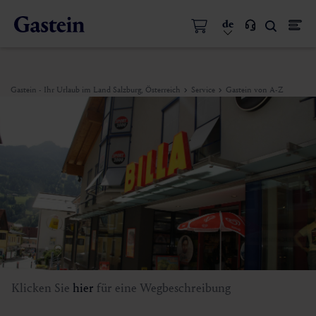
de
Gastein - Ihr Urlaub im Land Salzburg, Österreich
Service
Gastein von A-Z
Klicken Sie
hier
für eine Wegbeschreibung