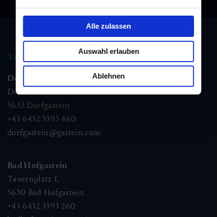
Alle zulassen
Auswahl erlauben
Tourismus Information
Ablehnen
Dorfgastein
Dorfstraße 1,
5632
Dorfgastein
+43 6432 3393 460
dorfgastein@gastein.com
Bad Hofgastein
Tauernplatz 1,
5630
Bad Hofgastein
+43 6432 3393 260