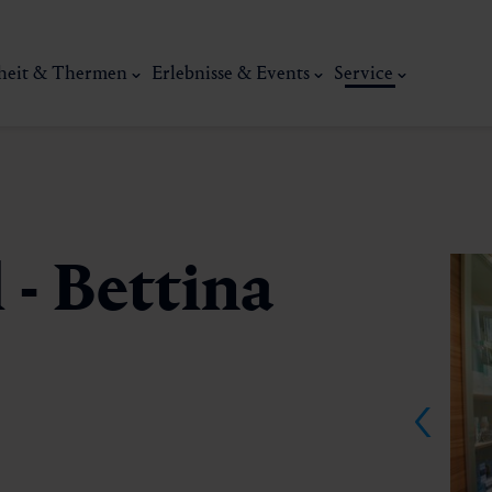
heit & Thermen
Erlebnisse & Events
Service
 - Bettina
Kunst, Ku
ermal
Wellness & Entspannung
Tradit