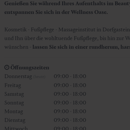
Genießen Sie während Ihres Aufenthalts im Beau
Skifahren & Snowboarden
Kur
Kunst & Kultur
Gastein Card
entspannen Sie sich in der Wellness Oase.
Langlaufen
Sportmedizin
Gastein von A-Z
Kosmetik - Fußpflege - Massageinstitut in Dorfgastei
und Ihn über die wohltuende Fußpflege, bis hin zur W
Bergbahnen & Lifte
Gesundheitsförderung
Interaktive Karte
Genuss und Kulinarik
wünschen -
lassen Sie sich in einer rundherum, 
Öffnungszeiten
Donnerstag
09:00 - 18:00
(heute)
Freitag
09:00 - 18:00
Samstag
09:00 - 18:00
Sonntag
09:00 - 18:00
Montag
09:00 - 18:00
Dienstag
09:00 - 18:00
Mittwoch
09:00 - 18:00