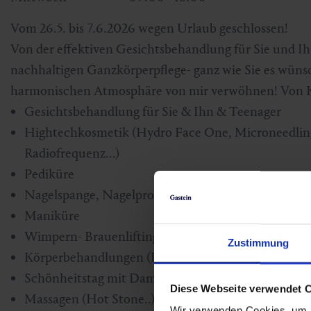
Vom 26.5. bis 7.6.2026 wegen Urlaub geschlossen!
Von der effektiven Gesichtsbehandlung für Sie und Ih
nachhaltigen Ganzkörperpflege- ganz wie Sie es wünsc
harmonischen Atmosphäre von mir verwöhnen! Von Ko
Gesichtsbehandlung für Sie & Ihn & Teenager
Hightechkosmetik (Hydro Face One, Microneedling
Radiofrequenz...)
Pediküre
Nagelspange, Nagelprothetik
Maniküre
Wimpern- Brauenlifting
Zustimmung
Körperbehandlungen (Peeling, Packung, Wickel...)
Schönheitstag mit Dampfbad und Sauna
Diese Webseite verwendet 
Massagen (Hot Stone..)
Wir verwenden Cookies, um I