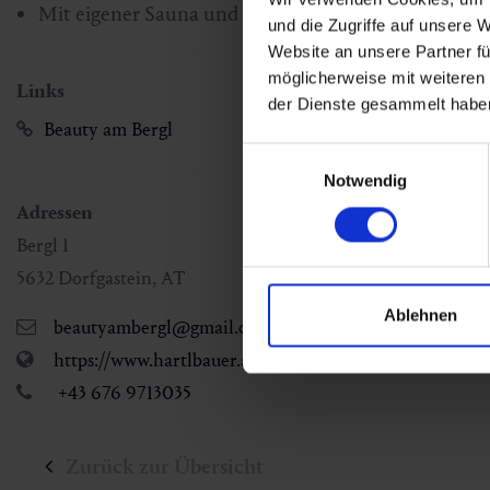
Mit eigener Sauna und Dampfbad!
und die Zugriffe auf unsere 
Website an unsere Partner fü
möglicherweise mit weiteren
Links
der Dienste gesammelt habe
Beauty am Bergl
Einwilligungsauswahl
Notwendig
Adressen
Bergl 1
5632
Dorfgastein
,
AT
Ablehnen
beautyambergl@gmail.com
https://www.hartlbauer.at/index.php/de/startseite/94-
+43 676 9713035
Zurück zur Übersicht