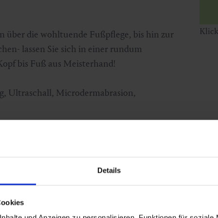
Klic
n über die wohltuende Fußpflege, bis hin zur
hen- lassen Sie sich in einer rundum
pf bis Fuß aus Meisterhand!
, Ultraschall, Microdermabrasion,
Details
Cookies
nhalte und Anzeigen zu personalisieren, Funktionen für soziale