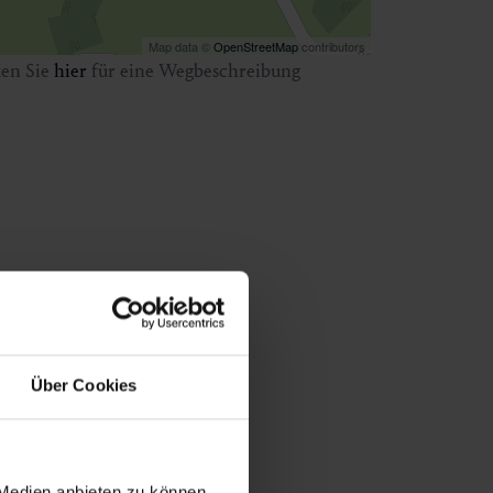
Map data ©
OpenStreetMap
contributors
ken Sie
hier
für eine Wegbeschreibung
Über Cookies
 Medien anbieten zu können