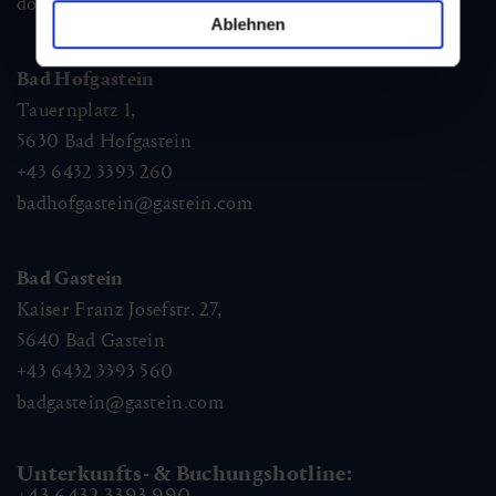
dorfgastein@gastein.com
Ablehnen
Bad Hofgastein
Tauernplatz 1,
5630
Bad Hofgastein
+43 6432 3393 260
badhofgastein@gastein.com
Bad Gastein
Kaiser Franz Josefstr. 27,
5640
Bad Gastein
+43 6432 3393 560
badgastein@gastein.com
Unterkunfts- & Buchungshotline:
+43 6432 3393 990