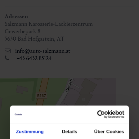
Adressen
Salzmann Karosserie-Lackierzentrum
Gewerbepark 8
5630
Bad Hofgastein
,
AT
info@auto-salzmann.at
+43 6432 85124
Zustimmung
Details
Über Cookies