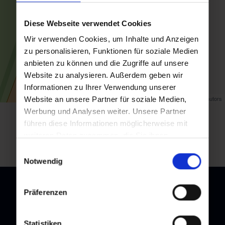
Diese Webseite verwendet Cookies
Wir verwenden Cookies, um Inhalte und Anzeigen
zu personalisieren, Funktionen für soziale Medien
anbieten zu können und die Zugriffe auf unsere
Website zu analysieren. Außerdem geben wir
Informationen zu Ihrer Verwendung unserer
Map data ©
OpenStreetMap
contributors
Website an unsere Partner für soziale Medien,
Werbung und Analysen weiter. Unsere Partner
Zurück zur Übersicht
führen diese Informationen möglicherweise mit
weiteren Daten zusammen, die Sie ihnen
bereitgestellt haben oder die sie im Rahmen Ihrer
Einwilligungsauswahl
Nutzung der Dienste gesammelt haben.
Notwendig
Präferenzen
Newsletter
Statistiken