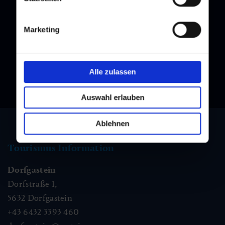
Melden Sie sich bei unserem Newsletter an, und bleiben Sie
immer am Laufenden!
Marketing
Alle zulassen
Auswahl erlauben
Ablehnen
Tourismus Information
Dorfgastein
Dorfstraße 1,
5632
Dorfgastein
+43 6432 3393 460