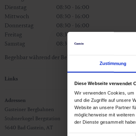
Dienstag
08:30 - 16:00
Mittwoch
08:30 - 16:00
Donnerstag
08:30 - 16:00
Freitag
08:30 - 16:00
Samstag
08:30 - 16:00
Begehbar während der Betriebszeiten der Stubnerkog
Zustimmung
Links
Diese Webseite verwendet 
Wir verwenden Cookies, um I
Adressen
und die Zugriffe auf unsere 
Website an unsere Partner fü
Gasteiner Bergbahnen
möglicherweise mit weiteren
Stubnerkogel Bergstation
der Dienste gesammelt habe
5640
Bad Gastein
,
AT