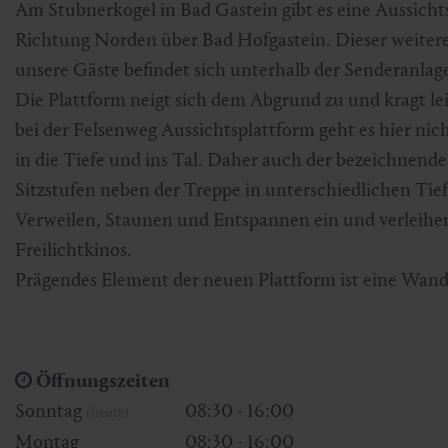
Am Stubnerkogel in Bad Gastein gibt es eine Aussichts
Skifahren & Snowboarden
Kur
Kunst & Kultur
Gastein Card
Richtung Norden über Bad Hofgastein. Dieser weiter
unsere Gäste befindet sich unterhalb der Senderanlag
Langlaufen
Sportmedizin
Gastein von A-Z
Die Plattform neigt sich dem Abgrund zu und kragt lei
bei der Felsenweg Aussichtsplattform geht es hier ni
Bergbahnen & Lifte
Gesundheitsförderung
Interaktive Karte
Genuss und Kulinarik
in die Tiefe und ins Tal. Daher auch der bezeichnend
Sitzstufen neben der Treppe in unterschiedlichen Ti
Verweilen, Staunen und Entspannen ein und verleihe
Freilichtkinos.
Prägendes Element der neuen Plattform ist eine Wands
Öffnungszeiten
Sonntag
08:30 - 16:00
(heute)
Montag
08:30 - 16:00