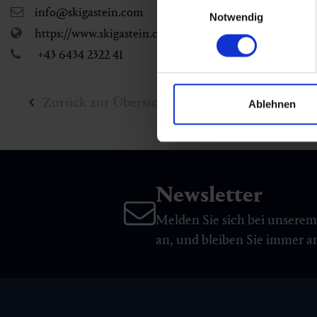
Einwilligungsauswahl
info@skigastein.com
Notwendig
https://www.skigastein.com
+43 6434 2322 41
Zurück zur Übersicht
Ablehnen
Newsletter
Melden Sie sich bei unsere
an, und bleiben Sie immer 