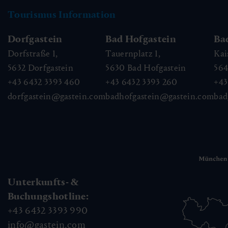
Tourismus Information
Dorfgastein
Bad Hofgastein
Ba
Dorfstraße 1,
Tauernplatz 1,
Kai
5632
Dorfgastein
5630
Bad Hofgastein
56
+43 6432 3393 460
+43 6432 3393 260
+43
dorfgastein@gastein.com
badhofgastein@gastein.com
bad
Unterkunfts- &
Buchungshotline:
+43 6432 3393 990
info@gastein.com