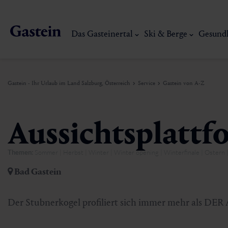
Das Gasteinertal
Ski & Berge
Gesund
Gastein - Ihr Urlaub im Land Salzburg, Österreich
Service
Gastein von A-Z
Das Gasteinertal
Ski & Berge
Gesundheit & Thermen
Erlebnisse & Events
Service
Aussichtsplattf
Themen:
Sommer | Herbst | Winter | Winter opening | Winterfinale | Ostern | 
Dorfgastein
Wandern
Gasteiner Thermalwasser
Aktivitäten
Anreise
Bad Gastein
Bad Hofgastein
Trailrunning
Thermen
Events
Mobilität vor Ort
Mein Gasteinerlebnis
Ski, Berg & Th
Der Stubnerkogel profiliert sich immer mehr als DER 
Bad Gastein
Mountaincart
Gasteiner Heilstollen
Kulinarik-Erlebnisse
Nachhaltigkeit