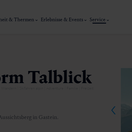
heit & Thermen
Erlebnisse & Events
Service
orm Talblick
Wandern | Skifahren alpin | Adventure | Familie | Freizeit
Kunst, Ku
ermal
Wellness & Entspannung
Tradit
Aussichtsberg in Gastein.