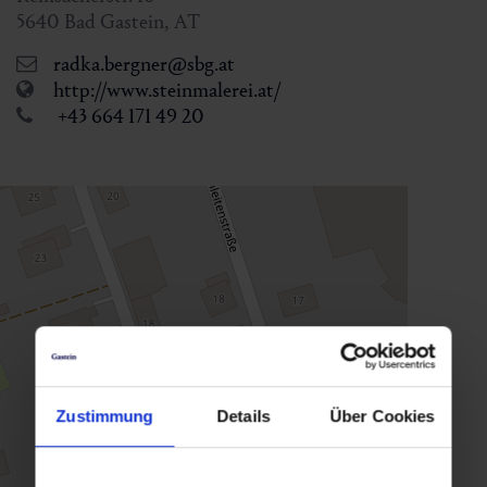
5640
Bad Gastein
,
AT
radka.bergner@sbg.at
http://www.steinmalerei.at/
+43 664 171 49 20
Zustimmung
Details
Über Cookies