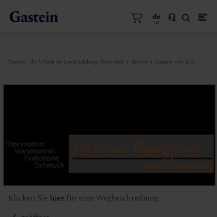
de
Gastein - Ihr Urlaub im Land Salzburg, Österreich
Service
Gastein von A-Z
Klicken Sie
hier
für eine Wegbeschreibung