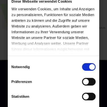
Diese Webseite verwendet Cookies
Wir verwenden Cookies, um Inhalte und Anzeigen
zu personalisieren, Funktionen für soziale Medien
anbieten zu können und die Zugriffe auf unsere
Website zu analysieren. Außerdem geben wir
Map data ©
OpenStreetMap
contributors
Informationen zu Ihrer Verwendung unserer
Website an unsere Partner für soziale Medien,
Zurück zur Übersicht
Werbung und Analysen weiter. Unsere Partner
führen diese Informationen möglicherweise mit
weiteren Daten zusammen, die Sie ihnen
bereitgestellt haben oder die sie im Rahmen Ihrer
Einwilligungsauswahl
Nutzung der Dienste gesammelt haben.
Notwendig
Präferenzen
Newsletter
Melden Sie sich bei unserem Newsletter an, und bleiben Sie
Statistiken
immer am Laufenden!