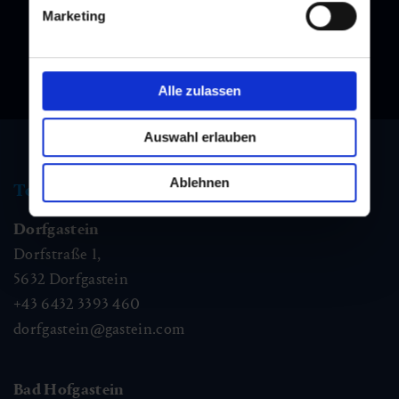
Marketing
Alle zulassen
Auswahl erlauben
Ablehnen
Tourismus Information
Dorfgastein
Dorfstraße 1,
5632
Dorfgastein
+43 6432 3393 460
dorfgastein@gastein.com
Bad Hofgastein