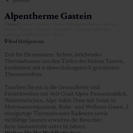
geöffnet
Alpentherme Gastein
Themen:
Sommer | Herbst | Winter | Safe Gastein Partner | Familie |
Kinder | Thermen | Freizeit | Gesundheit | SalzburgerLandCard |
SalzburgerLandCard - Seen & Bäder
Bad Hofgastein
Zeit für Elementares. Echtes, belebendes
Thermalwasser aus den Tiefen der Hohen Tauern,
kombiniert mit 6 abwechslungsreich gestalteten
Themenwelten.
Tauchen Sie ein in die Gesundheits-und
Freizeitwelten mit 360-Grad Alpen-Panoramablick.
Wasserrutschen, Alpe-Adria-Dom mit Swim-in
Meerwasseraquarium, Ruhe- und Wellness-Oasen, 2
einzigartige Thermalwasser Badeseen sowie
vielfältige Saunen erwarten die Besucher.
Kein Saunazutritt unter 16 Jahren.
Welten für Ihr Wohlbefinden: