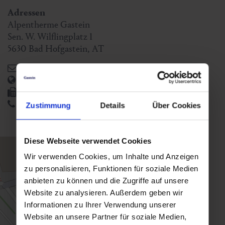
Adressen
Alpentherme Gastein
Sen. W. Wilflingplatz 1
5630
Bad Hofgastein
,
AT
info@alpentherme.com
https://www.alpentherme.com
+43 6432 8293 14
+43 6432 8293-0
Zustimmung
Details
Über Cookies
Diese Webseite verwendet Cookies
Wir verwenden Cookies, um Inhalte und Anzeigen
zu personalisieren, Funktionen für soziale Medien
anbieten zu können und die Zugriffe auf unsere
Website zu analysieren. Außerdem geben wir
Informationen zu Ihrer Verwendung unserer
Website an unsere Partner für soziale Medien,