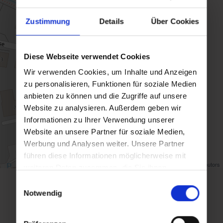
Zustimmung
Details
Über Cookies
Diese Webseite verwendet Cookies
Wir verwenden Cookies, um Inhalte und Anzeigen
zu personalisieren, Funktionen für soziale Medien
anbieten zu können und die Zugriffe auf unsere
Website zu analysieren. Außerdem geben wir
Informationen zu Ihrer Verwendung unserer
Website an unsere Partner für soziale Medien,
Werbung und Analysen weiter. Unsere Partner
führen diese Informationen möglicherweise mit
Map data ©
OpenStreetMap
contributors
weiteren Daten zusammen, die Sie ihnen
bereitgestellt haben oder die sie im Rahmen Ihrer
Einwilligungsauswahl
Zurück zur Übersicht
Nutzung der Dienste gesammelt haben.
Notwendig