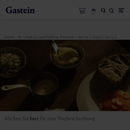
de
Gastein - Ihr Urlaub im Land Salzburg, Österreich
Service
Gastein von A-Z
Klicken Sie
hier
für eine Wegbeschreibung