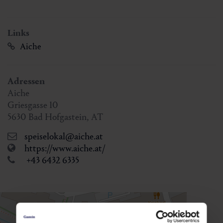
Links
Aiche
Adressen
Aiche
Griesgasse 10
5630
Bad Hofgastein
,
AT
speiselokal@aiche.at
https://www.aiche.at/
+43 6432 6335