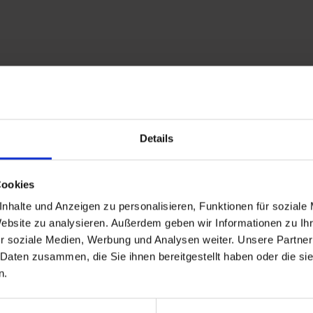
Details
Cookies
nhalte und Anzeigen zu personalisieren, Funktionen für soziale
Website zu analysieren. Außerdem geben wir Informationen zu I
tschachtal. Vorbei am Hotel Grüner Baum schlängelt sich der
r soziale Medien, Werbung und Analysen weiter. Unsere Partner
wand (hochaufragender Granitfelsen) beeindruckt. Zahlreic
 Daten zusammen, die Sie ihnen bereitgestellt haben oder die s
 Anekdoten den Aufstieg. Angekommen auf einem Plateau sie
n.
Wald und doch so frei. Der Ausblick auf Bad Gastein und den S