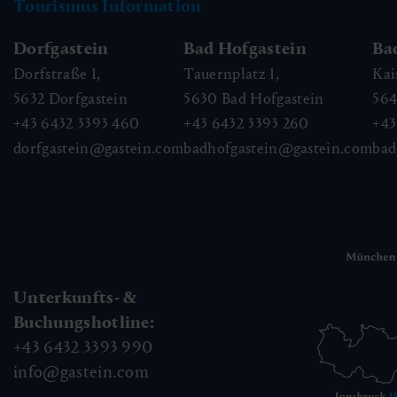
Tourismus Information
Dorfgastein
Bad Hofgastein
Ba
Dorfstraße 1,
Tauernplatz 1,
Kai
5632
Dorfgastein
5630
Bad Hofgastein
56
+43 6432 3393 460
+43 6432 3393 260
+43
dorfgastein@gastein.com
badhofgastein@gastein.com
bad
Unterkunfts- &
Buchungshotline:
+43 6432 3393 990
info@gastein.com