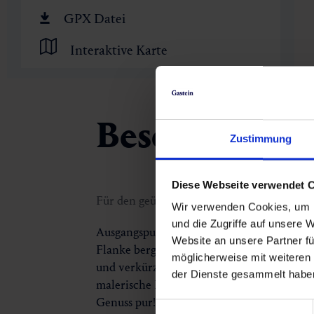
🏺
GPX Datei
Interaktive Karte
Beschreibung
Zustimmung
Diese Webseite verwendet 
Für den geübten Wanderer!
Wir verwenden Cookies, um I
und die Zugriffe auf unsere 
Ausgangspunkt dieser Wanderung ist das Kö
Website an unsere Partner fü
Flanke bergauf. Der Blick auf die Himmel
möglicherweise mit weiteren
und verkürzen mit netten Geschichten und
der Dienste gesammelt habe
malerische Poserhöhe - eingebettet in den 
Genuss pur!
Einwilligungsauswahl