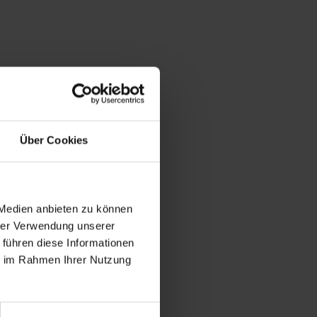
Über Cookies
 Medien anbieten zu können
hrer Verwendung unserer
 Pfad entlang der steilen
 führen diese Informationen
he „Zwergal“ säumen den Weg
ie im Rahmen Ihrer Nutzung
ht man bereits die
tubnerkogel ist herrlich -