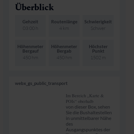
Überblick
Skifahren & Snowboarden
Kur
Kunst & Kultur
Gastein Card
Gehzeit
Routenlänge
Schwierigkeit
Langlaufen
Sportmedizin
Gastein von A-Z
03:00 h
4 km
Schwer
Bergbahnen & Lifte
Gesundheitsförderung
Interaktive Karte
Genuss und Kulinarik
Höhenmeter
Höhenmeter
Höchster
Bergauf
Bergab
Punkt
450 hm
450 hm
1502 m
webx_gs_public_transport
Im Bereich „Karte &
POIs“ oberhalb
von dieser Box, sehen
Sie die Bushaltestellen
in unmittelbarer Nähe
des
Ausgangspunktes der