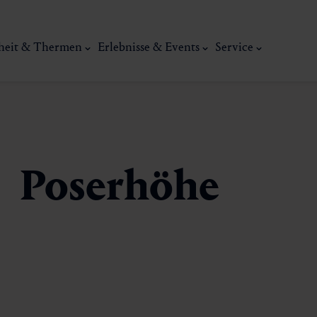
heit & Thermen
Erlebnisse & Events
Service
Poserhöhe
Kunst, Ku
ermal
Wellness & Entspannung
Tradit