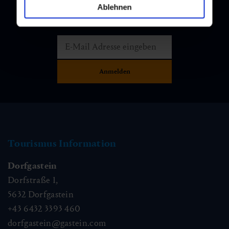
Melden Sie sich bei unserem Newsletter an, und bleiben Sie
Ablehnen
immer am Laufenden!
Tourismus Information
Dorfgastein
Dorfstraße 1,
5632
Dorfgastein
+43 6432 3393 460
dorfgastein@gastein.com