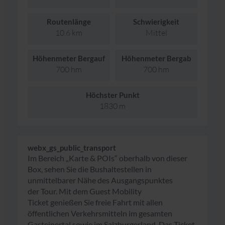
Routenlänge
Schwierigkeit
10.6 km
Mittel
Höhenmeter Bergauf
Höhenmeter Bergab
700 hm
700 hm
Höchster Punkt
1830 m
webx_gs_public_transport
Im Bereich „Karte & POIs“ oberhalb von dieser
Box, sehen Sie die Bushaltestellen in
unmittelbarer Nähe des Ausgangspunktes
der Tour. Mit dem
Guest Mobility
Ticket
genießen Sie
freie Fahrt mit allen
öffentlichen Verkehrsmitteln
im gesamten
Gasteinertal sowie im Salzburgerland. Das Ticket