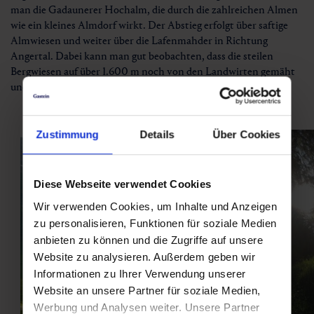
man die Gadaunerer Hochalm, die durch die zahlreichen Almen
wie ein kleines Almdorf wirkt. Der Abstieg erfolgt über saftige
Almwiesen und weiter über die Lafenmahder in Richtung
Angertal. Dabei kann man gut beobachten, dass die steilen
Bergwiesen auf über 1.600 m noch von den Landwirten gemäht
und geheut werden.
Zustimmung
Details
Über Cookies
Diese Webseite verwendet Cookies
Wir verwenden Cookies, um Inhalte und Anzeigen
zu personalisieren, Funktionen für soziale Medien
anbieten zu können und die Zugriffe auf unsere
Website zu analysieren. Außerdem geben wir
Informationen zu Ihrer Verwendung unserer
Website an unsere Partner für soziale Medien,
Werbung und Analysen weiter. Unsere Partner