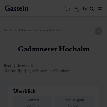
de
Gastein - Ihr Urlaub im Land Salzburg, Österreich
Gadaunerer Hochalm
Beste Jahreszeit:
Mai
Juni
Juli
August
September
Oktober
Überblick
Gehzeit
Zeit Bergauf
05:00 h
03:00 h