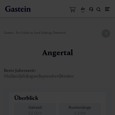
de
Gastein - Ihr Urlaub im Land Salzburg, Österreich
Angertal
Beste Jahreszeit:
Mai
Juni
Juli
August
September
Oktober
Überblick
Gehzeit
Routenlänge
02:00 h
6.3 km