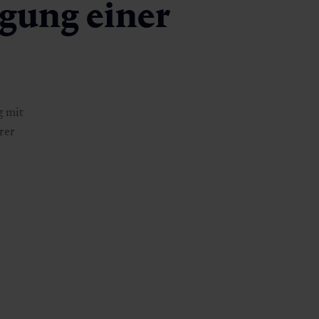
agung einer
g mit
rer