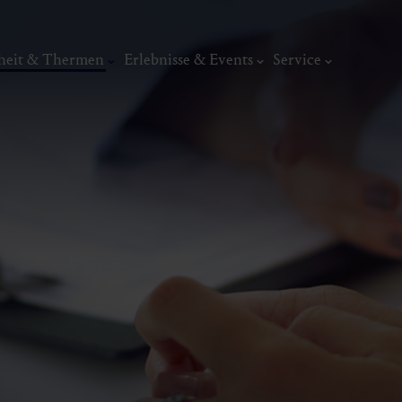
heit & Thermen
Erlebnisse & Events
Service
Kur
Thermal-Wannenbäder
Dunstbad
Therapiezentren
Kunst, Ku
Krankheitsbilder
ermal
Wellness & Entspannung
Tradit
Vertragshäuser