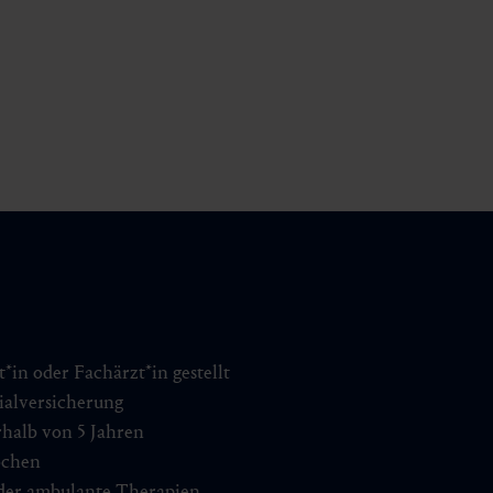
*in oder Fachärzt*in gestellt
ialversicherung
rhalb von 5 Jahren
ochen
oder ambulante Therapien