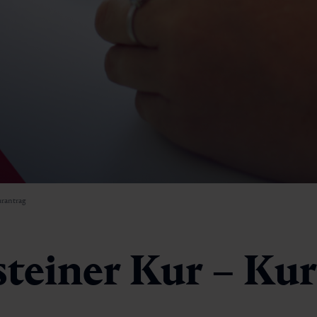
Kurantrag
rantrag
teiner Kur – Kur