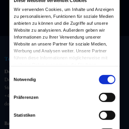
Diese Webseite verwendet Cookies
Wir verwenden Cookies, um Inhalte und Anzeigen
zu personalisieren, Funktionen für soziale Medien
anbieten zu können und die Zugriffe auf unsere
Website zu analysieren. Außerdem geben wir
Informationen zu Ihrer Verwendung unserer
Website an unsere Partner für soziale Medien,
Werbung und Analysen weiter. Unsere Partner
führen diese Informationen möglicherweise mit
Tourismus Information
weiteren Daten zusammen, die Sie ihnen
Dorfgastein
bereitgestellt haben oder die sie im Rahmen Ihrer
Einwilligungsauswahl
Nutzung der Dienste gesammelt haben.
Dorfstraße 1,
Notwendig
5632
Dorfgastein
+43 6432 3393 460
Präferenzen
dorfgastein@gastein.com
Statistiken
Bad Hofgastein