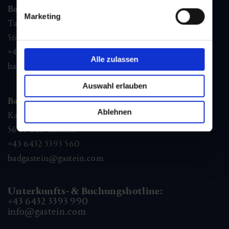
Bad Hofgastein
Marketing
Tauernplatz 1,
5630
Bad Hofgastein
+43 6432 3393 260
Alle zulassen
badhofgastein@gastein.com
Auswahl erlauben
Bad Gastein
Ablehnen
Kaiser Franz Josefstr. 27,
5640
Bad Gastein
+43 6432 3393 560
badgastein@gastein.com
Unterkunfts- & Buchungshotline:
+43 6432 3393 990
info@gastein.com