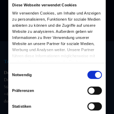
Diese Webseite verwendet Cookies
Wir verwenden Cookies, um Inhalte und Anzeigen
zu personalisieren, Funktionen für soziale Medien
anbieten zu können und die Zugriffe auf unsere
Website zu analysieren. Außerdem geben wir
Informationen zu Ihrer Verwendung unserer
Website an unsere Partner für soziale Medien,
Werbung und Analysen weiter. Unsere Partner
führen diese Informationen möglicherweise mit
Tourismus Information
weiteren Daten zusammen, die Sie ihnen
bereitgestellt haben oder die sie im Rahmen Ihrer
Einwilligungsauswahl
Dorfgastein
Nutzung der Dienste gesammelt haben.
Notwendig
Dorfstraße 1,
5632
Dorfgastein
Präferenzen
+43 6432 3393 460
dorfgastein@gastein.com
Statistiken