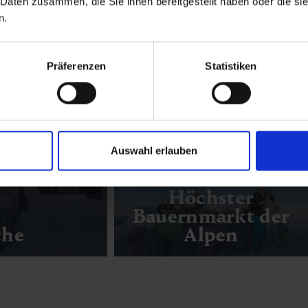
 Daten zusammen, die Sie ihnen bereitgestellt haben oder die s
n.
Präferenzen
Statistiken
Early Morning
Mountaincart
Auswahl erlauben
Höchster
Bauernmarkt der
che
Alpen