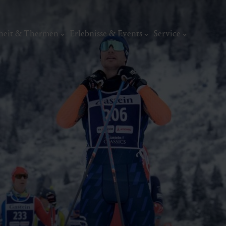
heit & Thermen
Erlebnisse & Events
Service
Kunst, Ku
ermal
Wellness & Entspannung
Tradit