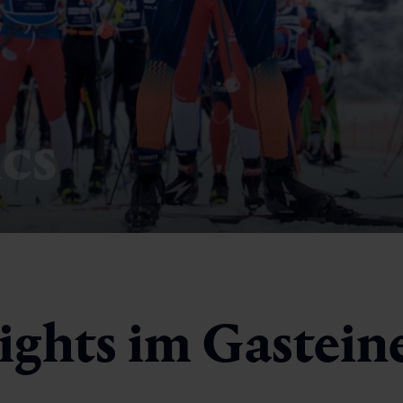
ics
ights im Gastein