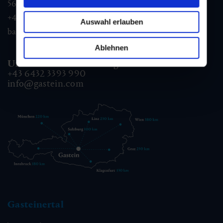
5640
Bad Gastein
+43 6432 3393 560
Auswahl erlauben
badgastein@gastein.com
Ablehnen
Unterkunfts- & Buchungshotline:
+43 6432 3393 990
info@gastein.com
Gasteinertal