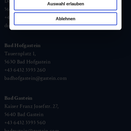
Dorfstraße 1,
Auswahl erlauben
5632
Dorfgastein
+43 6432 3393 460
Ablehnen
dorfgastein@gastein.com
Bad Hofgastein
Tauernplatz 1,
5630
Bad Hofgastein
+43 6432 3393 260
badhofgastein@gastein.com
Bad Gastein
Kaiser Franz Josefstr. 27,
5640
Bad Gastein
+43 6432 3393 560
badgastein@gastein.com