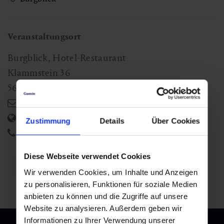
Veranstaltungsort
Burgblick, Hotel-Restaurant
Klammstein 36
5632
Dorfgastein
,
AT
hotel@burgblick.at
https://www.burgblick.at/
Zustimmung
Details
Über Cookies
+43 6433 7611
Diese Webseite verwendet Cookies
Zurück zur Übersicht
Wir verwenden Cookies, um Inhalte und Anzeigen
zu personalisieren, Funktionen für soziale Medien
anbieten zu können und die Zugriffe auf unsere
Website zu analysieren. Außerdem geben wir
Informationen zu Ihrer Verwendung unserer