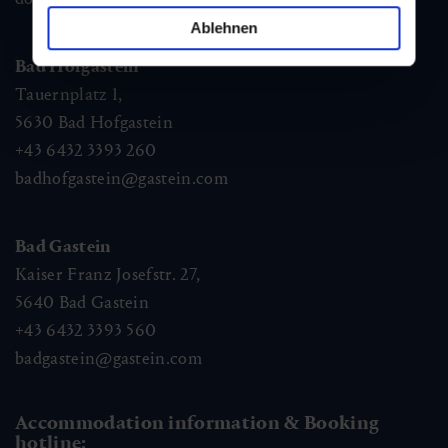
Ablehnen
Bad Hofgastein
Tauernplatz 1,
5630
Bad Hofgastein
+43 6432 3393 260
badhofgastein@gastein.com
Bad Gastein
Kaiser Franz Josefstr. 27,
5640
Bad Gastein
+43 6432 3393 560
badgastein@gastein.com
Accommodation information & Booking
hotline: