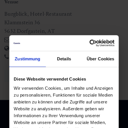
Venue
Burgblick, Hotel-Restaurant
Klammstein 36
5632
Dorfgastein
,
AT
hotel@burgblick.at
https://www.burgblick.at/
+43 6433 7611
Zustimmung
Details
Über Cookies
back to overview
Diese Webseite verwendet Cookies
Wir verwenden Cookies, um Inhalte und Anzeigen
zu personalisieren, Funktionen für soziale Medien
anbieten zu können und die Zugriffe auf unsere
Website zu analysieren. Außerdem geben wir
Informationen zu Ihrer Verwendung unserer
Website an unsere Partner für soziale Medien,