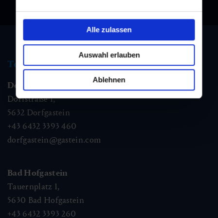
Alle zulassen
Auswahl erlauben
Tourismus Information
Ablehnen
Dorfgastein
Dorfstraße 1,
5632
Dorfgastein
+43 6432 3393 460
dorfgastein@gastein.com
Bad Hofgastein
Tauernplatz 1,
5630
Bad Hofgastein
+43 6432 3393 260