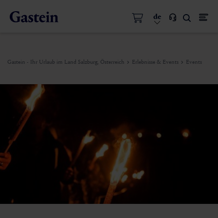
de
Gastein - Ihr Urlaub im Land Salzburg, Österreich
Erlebnisse & Events
Events