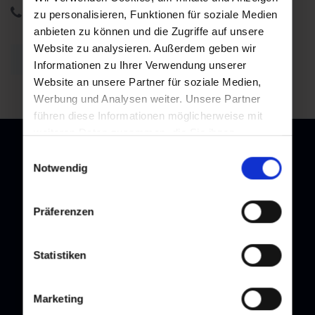
+43 6432 3393 460
zu personalisieren, Funktionen für soziale Medien
anbieten zu können und die Zugriffe auf unsere
Website zu analysieren. Außerdem geben wir
Zurück zur Übersicht
Informationen zu Ihrer Verwendung unserer
Website an unsere Partner für soziale Medien,
Werbung und Analysen weiter. Unsere Partner
führen diese Informationen möglicherweise mit
weiteren Daten zusammen, die Sie ihnen
bereitgestellt haben oder die sie im Rahmen Ihrer
Einwilligungsauswahl
Nutzung der Dienste gesammelt haben.
Notwendig
Newsletter
Präferenzen
Melden Sie sich bei unserem Newsletter an, und bleiben Sie
immer am Laufenden!
Statistiken
Marketing