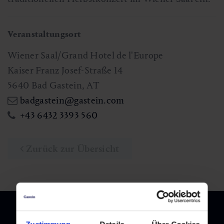
Veranstaltungsort
Wiener Saal/Grand Hotel de l'Europe
Kaiser Franz Josef-Straße 14
5640
Bad Gastein
,
AT
badgastein@gastein.com
+43 6432 3393 560
Zurück zur Übersicht