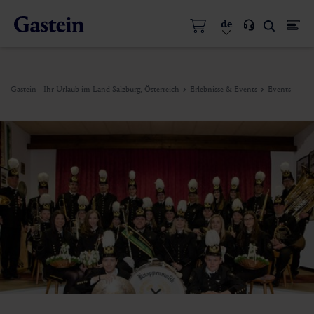
de
Gastein - Ihr Urlaub im Land Salzburg, Österreich
Erlebnisse & Events
Events