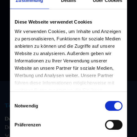
Zustimmung
Details
Über Cookies
Newsletter
Diese Webseite verwendet Cookies
Melden Sie sich bei unserem Newsletter an, und bleiben Sie
immer am Laufenden!
Wir verwenden Cookies, um Inhalte und Anzeigen
zu personalisieren, Funktionen für soziale Medien
anbieten zu können und die Zugriffe auf unsere
Website zu analysieren. Außerdem geben wir
Informationen zu Ihrer Verwendung unserer
Website an unsere Partner für soziale Medien,
Werbung und Analysen weiter. Unsere Partner
führen diese Informationen möglicherweise mit
weiteren Daten zusammen, die Sie ihnen
bereitgestellt haben oder die sie im Rahmen Ihrer
Einwilligungsauswahl
Tourismus Information
Nutzung der Dienste gesammelt haben.
Notwendig
Dorfgastein
Präferenzen
Dorfstraße 1,
5632
Dorfgastein