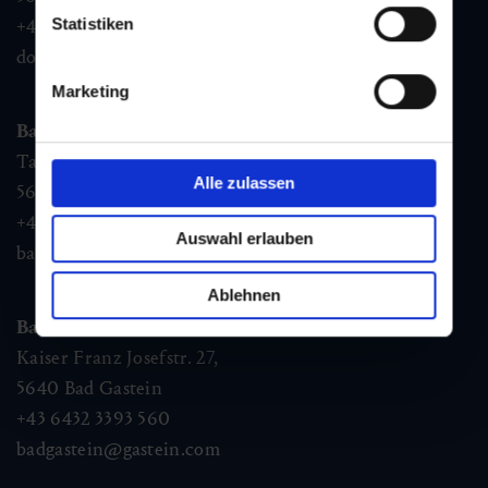
Statistiken
+43 6432 3393 460
dorfgastein@gastein.com
Marketing
Bad Hofgastein
Tauernplatz 1,
Alle zulassen
5630
Bad Hofgastein
+43 6432 3393 260
Auswahl erlauben
badhofgastein@gastein.com
Ablehnen
Bad Gastein
Kaiser Franz Josefstr. 27,
5640
Bad Gastein
+43 6432 3393 560
badgastein@gastein.com