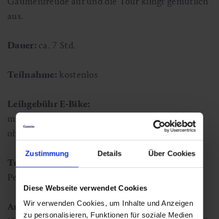
Gaumenfreude auf und die Tour klingt gemütlich
aus.
Dauer:
ca. 7 Std.
Teilnahme:
kostenlos
Leihgebühr E-Bike:
mit Gastein Card: € 40,00
ohne Gastein Card: € 45,00
Zustimmung
Details
Über Cookies
Teilnehmeranzahl:
mind. 2 Personen, max. 8
Personen
Diese Webseite verwendet Cookies
Wir verwenden Cookies, um Inhalte und Anzeigen
Anmeldung und Information:
bis Donnerstag
zu personalisieren, Funktionen für soziale Medien