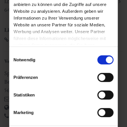
12.00 Uhr Tourismusverband Dorfgastein | T. +43
anbieten zu können und die Zugriffe auf unsere
6432 3393 460
Website zu analysieren. Außerdem geben wir
Informationen zu Ihrer Verwendung unserer
Website an unsere Partner für soziale Medien,
Links
Werbung und Analysen weiter. Unsere Partner
führen diese Informationen möglicherweise mit
Sport Egger
weiteren Daten zusammen, die Sie ihnen
bereitgestellt haben oder die sie im Rahmen Ihrer
Einwilligungsauswahl
Nutzung der Dienste gesammelt haben.
Notwendig
Veranstaltungsort
Sport Egger
Präferenzen
Bergbahnstraße 42
5632
Dorfgastein
,
AT
Statistiken
info@sport-egger.com
https://www.sport-egger.com/
Marketing
+43 6433 7633