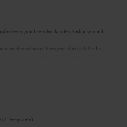
rausforderung mit beeindruckenden Ausblicken und
nächst über schattige Forstwege durch idyllische
ir die Amoseralm auf etwa 1.200 Metern Seehöhe – ein
führt stetig weiter bergauf, Zug um Zug wird sie
e die erste Etappe unserer Tour erreichen.
 einem aussichtsreichen Wanderpfad fort. Unser Ziel
 einem grandiosen Panorama belohnt. Der Blick reicht
eindruckend ist auch die steile Flanke hinauf zum
Gipfel über Dorfgastein.
632 Dorfgastein)
. Wer möchte, kann zum Abschluss auf der
Amoseralm