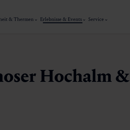
heit & Thermen
Erlebnisse & Events
Service
moser Hochalm &
Kunst, Ku
ermal
Wellness & Entspannung
Tradit