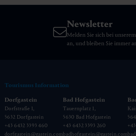
Newsletter
Melden Sie sich bei unsere
an, und bleiben Sie immer 
Tourismus Information
Dorfgastein
Bad Hofgastein
Ba
Dorfstraße 1,
Tauernplatz 1,
Kai
5632
Dorfgastein
5630
Bad Hofgastein
56
+43 6432 3393 460
+43 6432 3393 260
+43
dorfgastein@gastein.com
badhofgastein@gastein.com
bad