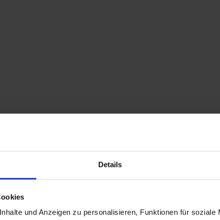
ofesen
oder eine herzhafte
Brettljause
– hier kommt
gelegen (Dorfstraße 1), erhalten Sie alle
Details
zügigen Foyer Prospektmaterial zur freien Entnahme.
Cookies
Tourismusverband Dorfgastein | T. +43 6432 3393 460
nhalte und Anzeigen zu personalisieren, Funktionen für soziale