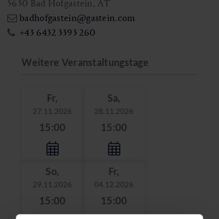
5630
Bad Hofgastein
,
AT
badhofgastein@gastein.com
+43 6432 3393 260
Weitere Veranstaltungstage
Fr,
Sa,
27.11.2026
28.11.2026
15:00
15:00
So,
Fr,
29.11.2026
04.12.2026
15:00
15:00