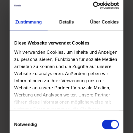
Sa,
So,
Zustimmung
Details
Über Cookies
05.12.2026
06.12.2026
15:00
15:00
Diese Webseite verwendet Cookies
Wir verwenden Cookies, um Inhalte und Anzeigen
Mo,
Di,
zu personalisieren, Funktionen für soziale Medien
anbieten zu können und die Zugriffe auf unsere
07.12.2026
08.12.2026
Website zu analysieren. Außerdem geben wir
15:00
15:00
Informationen zu Ihrer Verwendung unserer
Website an unsere Partner für soziale Medien,
Werbung und Analysen weiter. Unsere Partner
führen diese Informationen möglicherweise mit
Fr,
Sa,
weiteren Daten zusammen, die Sie ihnen
11.12.2026
12.12.2026
bereitgestellt haben oder die sie im Rahmen Ihrer
Einwilligungsauswahl
15:00
15:00
Nutzung der Dienste gesammelt haben.
Notwendig