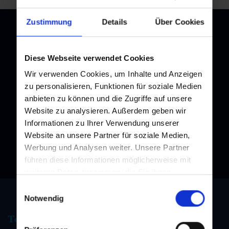
Zustimmung
Details
Über Cookies
Diese Webseite verwendet Cookies
Newsletter
Wir verwenden Cookies, um Inhalte und Anzeigen
Melden Sie sich bei unserem Newsletter an, und bleiben Sie
zu personalisieren, Funktionen für soziale Medien
immer am Laufenden!
anbieten zu können und die Zugriffe auf unsere
Website zu analysieren. Außerdem geben wir
Informationen zu Ihrer Verwendung unserer
Website an unsere Partner für soziale Medien,
Werbung und Analysen weiter. Unsere Partner
führen diese Informationen möglicherweise mit
weiteren Daten zusammen, die Sie ihnen
bereitgestellt haben oder die sie im Rahmen Ihrer
Einwilligungsauswahl
Nutzung der Dienste gesammelt haben.
Notwendig
Tourismus Information