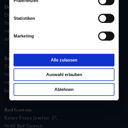
Präferenzen
Dorfgastein
Dorfstraße 1,
Statistiken
5632
Dorfgastein
+43 6432 3393 460
Marketing
dorfgastein@gastein.com
Bad Hofgastein
Alle zulassen
Tauernplatz 1,
5630
Bad Hofgastein
Auswahl erlauben
+43 6432 3393 260
Ablehnen
badhofgastein@gastein.com
Bad Gastein
Kaiser Franz Josefstr. 27,
5640
Bad Gastein