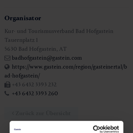
Organisator
Kur- und Tourismusverband Bad Hofgastein
Tauernplatz 1
5630
Bad Hofgastein
,
AT
badhofgastein@gastein.com
https://www.gastein.com/region/gasteinertal/b
ad-hofgastein/
+43 6432 3393 232
+43 6432 3393 260
Zurück zur Übersicht