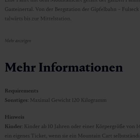
Skifahren & Snowboarden
Kur
Kunst & Kultur
Gastein Card
Gasteinertal. Von der Bergstation der Gipfelbahn – Fulsec
talwärts bis zur Mittelstation.
Langlaufen
Sportmedizin
Gastein von A-Z
Bevor das Abenteuer startet, gibt es vor Ort eine kurze Einw
Mehr anzeigen
Bergbahnen & Lifte
Gesundheitsförderung
Interaktive Karte
direkt bei der Bergstation der Gipfelbahn Fulseck deinen H
Genuss und Kulinarik
Sichere dir online deinen Platz auf einem Mountaincart.
Mehr Informationen
Requirements
Sonstiges
: Maximal Gewicht 120 Kilogramm
Hinweis
Kinder
: Kinder ab 10 Jahren oder einer Körpergröße von 1
ein eigenes Ticket, wenn sie ein Mountain Cart selbstständi