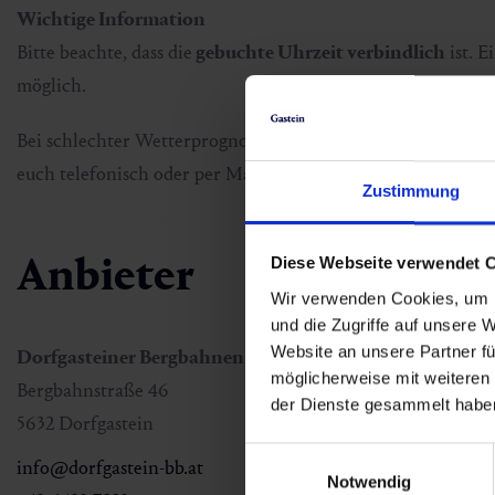
Wichtige Information
Bitte beachte, dass die
gebuchte Uhrzeit verbindlich
ist. E
möglich.
Bei schlechter Wetterprognose ist eine Absage der Veranst
euch telefonisch oder per Mail und bereits bezahlte Packag
Zustimmung
Anbieter
Diese Webseite verwendet 
Wir verwenden Cookies, um I
und die Zugriffe auf unsere 
Website an unsere Partner fü
Dorfgasteiner Bergbahnen AG
möglicherweise mit weiteren
Bergbahnstraße 46
der Dienste gesammelt habe
5632 Dorfgastein
Einwilligungsauswahl
info@dorfgastein-bb.at
Notwendig