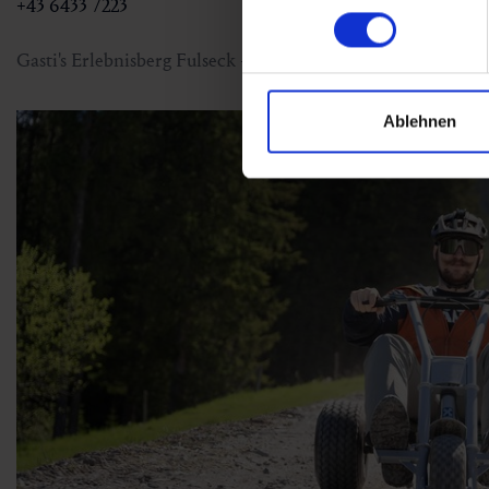
+43 6433 7223
Gasti's Erlebnisberg Fulseck - wo Gasti Zuhause ist!
Ablehnen