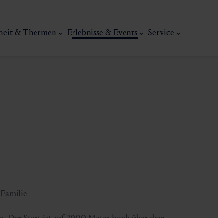
heit & Thermen
Erlebnisse & Events
Service
Kunst, Ku
ermal
Wellness & Entspannung
Tradit
 Familie
e. Der Start ist auf 2000 Meter hoch über dem