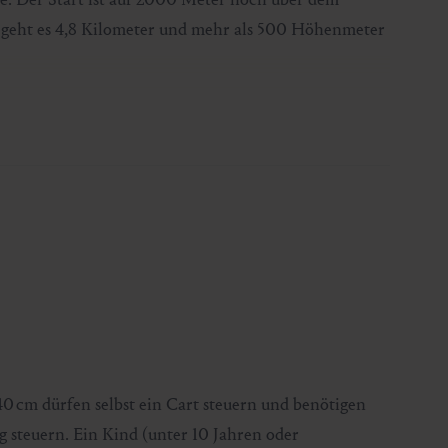
k geht es 4,8 Kilometer und mehr als 500 Höhenmeter
eisung durch die Profis. Im Anschluss erhältst du
elm – für eine sichere Downhill-Action.
40 cm dürfen selbst ein Cart steuern und benötigen
g steuern. Ein Kind (unter 10 Jahren oder