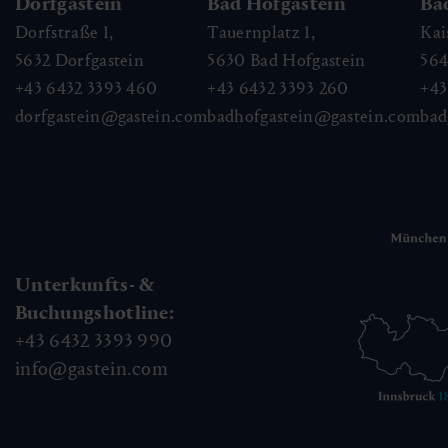
Dorfgastein
Bad Hofgastein
Ba
Dorfstraße 1,
Tauernplatz 1,
Kai
5632
Dorfgastein
5630
Bad Hofgastein
56
+43 6432 3393 460
+43 6432 3393 260
+43
dorfgastein@gastein.com
badhofgastein@gastein.com
bad
Unterkunfts- &
Buchungshotline:
+43 6432 3393 990
info@gastein.com