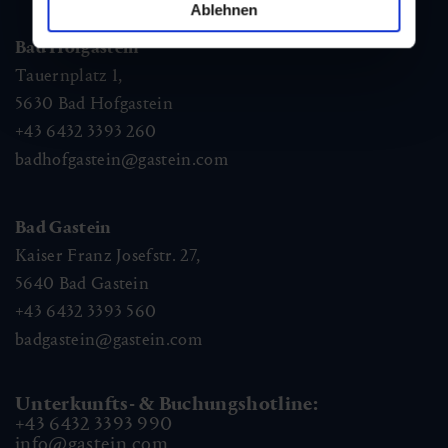
Ablehnen
Bad Hofgastein
Tauernplatz 1,
5630
Bad Hofgastein
+43 6432 3393 260
badhofgastein@gastein.com
Bad Gastein
Kaiser Franz Josefstr. 27,
5640
Bad Gastein
+43 6432 3393 560
badgastein@gastein.com
Unterkunfts- & Buchungshotline:
+43 6432 3393 990
info@gastein.com