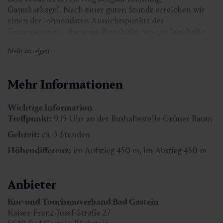
Gamskarkogel. Nach einer guten Stunde erreichen wir
einen der lohnendsten Aussichtspunkte des
Gasteinertales – die urige Poserhöhe, wo uns herzhafte
Schmankerl erwarten.
Mehr anzeigen
Die Wanderung wird begleitet von
Alphornklängen.
Mehr Informationen
Treffpunkt:
9.15 Uhr an der Bushaltestelle Grüner Baum
Gehzeit:
ca. 3 Stunden
Wichtige Information
Treffpunkt:
9.15 Uhr an der Bushaltestelle Grüner Baum
Höhendifferenz:
im Aufstieg 450 m, im Abstieg 450 m
Gehzeit:
ca. 3 Stunden
Teilnehmerzahl:
mind. 4 Personen
Höhendifferenz:
im Aufstieg 450 m, im Abstieg 450 m
Wanderführer:
Hans Naglmayr
Anbieter
Preis mit Gastein Card:
kostenlos
Preis ohne Gastein Card:
€ 5,00
Kur-und Tourismuverband Bad Gastein
Kaiser-Franz-Josef-Straße 27