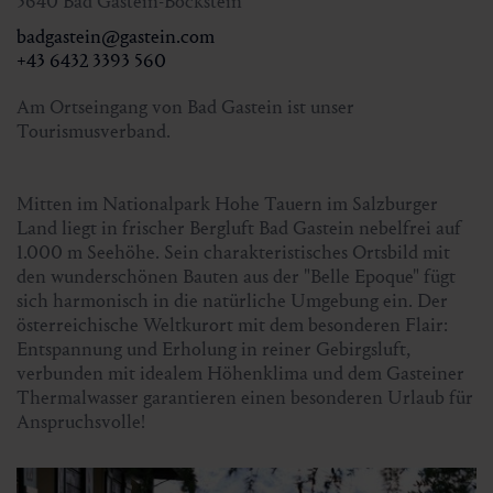
5640 Bad Gastein-Böckstein
Anmeldung:
bis Freitag, 16.00 Uhr
badgastein@gastein.com
Kur- und Tourismusverband Bad Gastein
+43 6432 3393 560
+43 6432 3393 560
badgastein@gastein.com
Am Ortseingang von Bad Gastein ist unser
Tourismusverband.
Mitten im Nationalpark Hohe Tauern im Salzburger
Land liegt in frischer Bergluft Bad Gastein nebelfrei auf
1.000 m Seehöhe. Sein charakteristisches Ortsbild mit
den wunderschönen Bauten aus der "Belle Epoque" fügt
sich harmonisch in die natürliche Umgebung ein. Der
österreichische Weltkurort mit dem besonderen Flair:
Entspannung und Erholung in reiner Gebirgsluft,
verbunden mit idealem Höhenklima und dem Gasteiner
Thermalwasser garantieren einen besonderen Urlaub für
Anspruchsvolle!