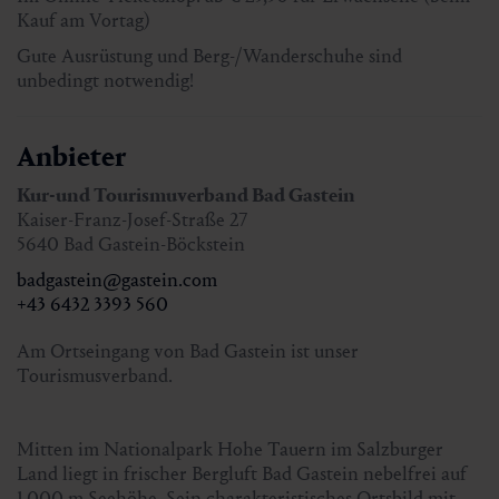
Wanderführer:
Hans Naglmayr
Kauf am Vortag)
Gute Ausrüstung und Berg-/Wanderschuhe sind
Preise mit Gastein Card:
unbedingt notwendig!
Geführte Wanderung: kostenlos
Ticket Berg- und Talfahrt:
An der Liftkasse: € 34,50 für Erwachsene und € 17,50 für
Anbieter
Kinder
Kur-und Tourismuverband Bad Gastein
Im Online Ticketshop: ab € 29,50 für Erwachsene (beim
Kaiser-Franz-Josef-Straße 27
Kauf am Vortag)
5640 Bad Gastein-Böckstein
Preise ohne Gastein Card:
badgastein@gastein.com
Geführte Wanderung: € 5,00 pro Person
+43 6432 3393 560
Ticket Berg- und Talfahrt:
An der Liftkassa: € 39,50 für Erwachsene und € 17,50 für
Am Ortseingang von Bad Gastein ist unser
Kinder
Tourismusverband.
Im Online Ticketshop: ab € 29,50 für Erwachsene (beim
Kauf am Vortag)
Mitten im Nationalpark Hohe Tauern im Salzburger
Land liegt in frischer Bergluft Bad Gastein nebelfrei auf
Gute Ausrüstung und Berg-/Wanderschuhe sind
1.000 m Seehöhe. Sein charakteristisches Ortsbild mit