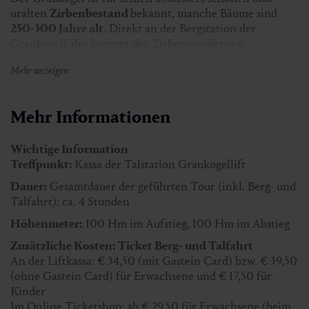
uralten
Zirbenbestand
bekannt, manche Bäume sind
250-300 Jahre alt
. Direkt an der Bergstation der
Graukogelbahn beginnt der Zirbenwanderweg.
Verweilen an idyllischen Plätzen, individuelle
Mehr anzeigen
Sitzgelegenheiten aus Zirbenholz bieten sich an für
kleine Pausen. Besonders einladend ist das große
Outdoor-Zirbenbett! Zirbenholz erzielt übrigens auch
Mehr Informationen
den Effekt, dass die Herzfrequenz absinkt. Das fördert die
Entspannung, denn die Zirbe berührt wahrlich alle
Wichtige Information
Sinne.
Treffpunkt:
Kassa der Talstation Graukogellift
Dauer:
Gesamtdauer der geführten Tour (inkl. Berg- und
Treffpunkt:
10.15 Uhr bei der Kassa der Talstation
Talfahrt): ca. 4 Stunden
Graukogellift
Höhenmeter:
100 Hm im Aufstieg, 100 Hm im Abstieg
Dauer:
Gesamtdauer der geführten Tour (inkl. Berg- und
Zusätzliche Kosten: Ticket Berg- und Talfahrt
Talfahrt): ca. 4 Stunden
An der Liftkassa: € 34,50 (mit Gastein Card) bzw. € 39,50
Höhenmeter:
100 Hm im Aufstieg, 100 Hm im Abstieg
(ohne Gastein Card) für Erwachsene und € 17,50 für
Teilnehmerzahl:
min. 4 Personen
Kinder
Im Online Ticketshop: ab € 29,50 für Erwachsene (beim