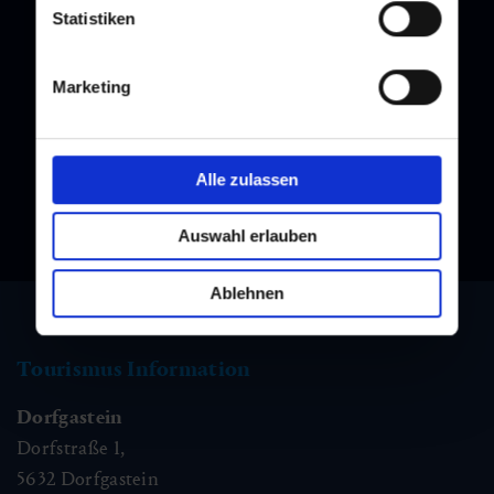
Statistiken
Newsletter
Melden Sie sich bei unserem Newsletter an, und bleiben Sie
Marketing
immer am Laufenden!
Alle zulassen
Auswahl erlauben
Ablehnen
Tourismus Information
Dorfgastein
Dorfstraße 1,
5632
Dorfgastein