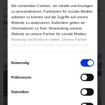
Wir verwenden Cookies, um Inhalte und Anzeigen
Wer die Ruhe sucht, findet sie auf sonnigen
Winter- und
zu personalisieren, Funktionen für soziale Medien
Schneeschuhwanderwegen
oder im warmen Wasser der
anbieten zu können und die Zugriffe auf unsere
Felsentherme
oder der
Alpentherme
. Ob Action oder
Website zu analysieren. Außerdem geben wir
Erholung: Gastein bietet den idealen Mix für
Informationen zu Ihrer Verwendung unserer
Website an unsere Partner für soziale Medien,
ereignisreiche Tage im Schnee.
Werbung und Analysen weiter. Unsere Partner
führen diese Informationen möglicherweise mit
weiteren Daten zusammen, die Sie ihnen
bereitgestellt haben oder die sie im Rahmen Ihrer
Einwilligungsauswahl
Nutzung der Dienste gesammelt haben.
Notwendig
Präferenzen
Statistiken