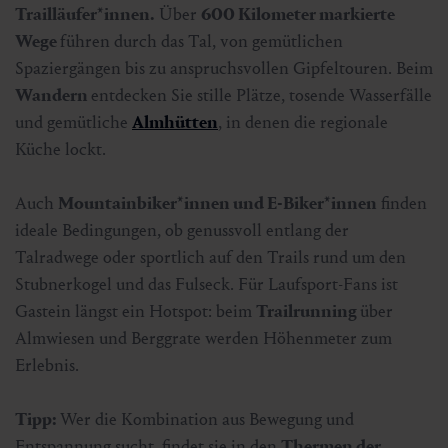
Trailläufer*innen.
Über
600 Kilometer markierte
Wege
führen durch das Tal, von gemütlichen
Spaziergängen bis zu anspruchsvollen Gipfeltouren. Beim
Wandern
entdecken Sie stille Plätze, tosende Wasserfälle
und gemütliche
Almhütten
, in denen die regionale
Küche lockt.
Auch
Mountainbiker*innen und E-Biker*innen
finden
ideale Bedingungen, ob genussvoll entlang der
Talradwege oder sportlich auf den Trails rund um den
Stubnerkogel und das Fulseck. Für Laufsport-Fans ist
Gastein längst ein Hotspot: beim
Trailrunning
über
Almwiesen und Berggrate werden Höhenmeter zum
Erlebnis.
Tipp:
Wer die Kombination aus Bewegung und
Entspannung sucht, findet sie in den
Thermen der