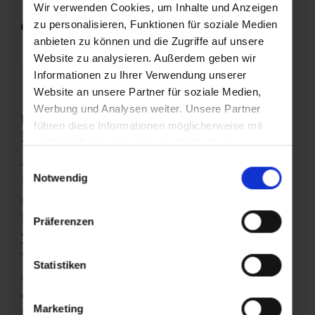
Wir verwenden Cookies, um Inhalte und Anzeigen
zu personalisieren, Funktionen für soziale Medien
anbieten zu können und die Zugriffe auf unsere
Website zu analysieren. Außerdem geben wir
Informationen zu Ihrer Verwendung unserer
Website an unsere Partner für soziale Medien,
Werbung und Analysen weiter. Unsere Partner
Kostenfrei und umweltbewusst Anreisen
führen diese Informationen möglicherweise mit
Mit dem Guest Mobility Ticket
weiteren Daten zusammen, die Sie ihnen
bereitgestellt haben oder die sie im Rahmen Ihrer
Ab dem 1. Mai 2025
bietet das SalzburgerLand eine
Einwilligungsauswahl
Nutzung der Dienste gesammelt haben.
Notwendig
innovative Möglichkeit, umweltfreundlich und
stressfrei nach
Gastein
zu reisen.
Ab der Salzburger
Landesgrenze
reisen Sie mit allen
öffentlichen
Präferenzen
Verkehrsmitteln
kostenfrei weiter nach Gastein.
Vor Ort profitieren Sie zudem von einem gut
Statistiken
ausgebauten Netz an Bussen und Bahnen, die Sie zu
den schönsten Plätzen und
Sehenswürdigkeiten der
Marketing
Region
bringen.