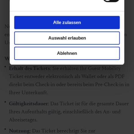
Alle zulassen
Nutzen Sie die Vorteile und erleben Sie einen
entspannten, kosteneffizienten und umweltfreundlichen
Auswahl erlauben
Urlaub in Gastein.
Ablehnen
Wichtige Informationen zum Guest Mobility Ticket:
Erhalt des Tickets
: Sie erhalten Ihr Guest Mobility
Ticket entweder elektronisch als Wallet oder als PDF
direkt beim Check-in oder bereits beim Pre-Check-in in
Ihrer Unterkunft.
Gültigkeitsdauer
: Das Ticket ist für die gesamte Dauer
Ihres Aufenthalts gültig, einschließlich des An- und
Abreisetages.
Nutzung
: Das Ticket berechtigt Sie zur