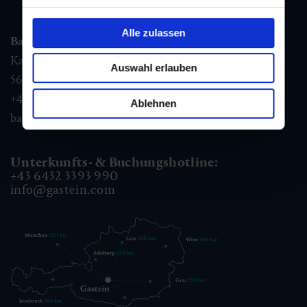
Alle zulassen
Bad Gastein
Kaiser Franz Josefstr. 27,
Auswahl erlauben
5640
Bad Gastein
+43 6432 3393 560
Ablehnen
badgastein@gastein.com
Unterkunfts- & Buchungshotline:
+43 6432 3393 990
info@gastein.com