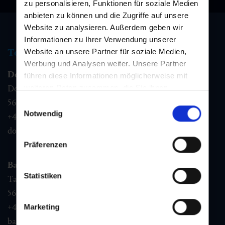
zu personalisieren, Funktionen für soziale Medien
anbieten zu können und die Zugriffe auf unsere
Website zu analysieren. Außerdem geben wir
Informationen zu Ihrer Verwendung unserer
Tourismus Information
Website an unsere Partner für soziale Medien,
Werbung und Analysen weiter. Unsere Partner
Dorfgastein
führen diese Informationen möglicherweise mit
Dorfstraße 1,
weiteren Daten zusammen, die Sie ihnen
bereitgestellt haben oder die sie im Rahmen Ihrer
5632
Dorfgastein
Einwilligungsauswahl
Nutzung der Dienste gesammelt haben.
Notwendig
+43 6432 3393 460
dorfgastein@gastein.com
Präferenzen
Bad Hofgastein
Statistiken
Tauernplatz 1,
5630
Bad Hofgastein
+43 6432 3393 260
Marketing
badhofgastein@gastein.com