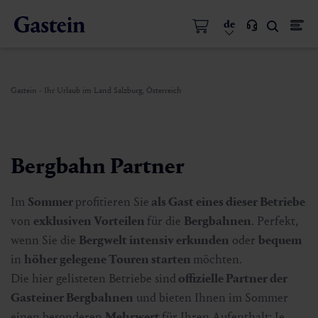
de
Gastein - Ihr Urlaub im Land Salzburg, Österreich
Bergbahn Partner
Im
Sommer
profitieren Sie
als Gast eines dieser Betriebe
von
exklusiven Vorteilen
für die
Bergbahnen
. Perfekt,
wenn Sie die
Bergwelt intensiv erkunden
oder
bequem
in
höher gelegene Touren starten
möchten.
Die hier gelisteten Betriebe sind
offizielle Partner der
Gasteiner Bergbahnen
und bieten Ihnen im Sommer
einen besonderen
Mehrwert
für Ihren Aufenthalt: Je