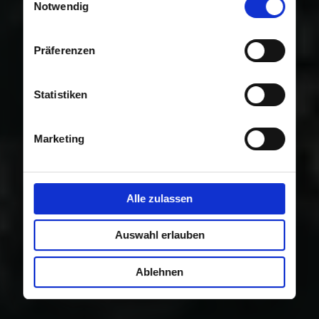
Nutzung der Dienste gesammelt haben.
Notwendig
Präferenzen
Statistiken
Marketing
Alle zulassen
Auswahl erlauben
Ablehnen