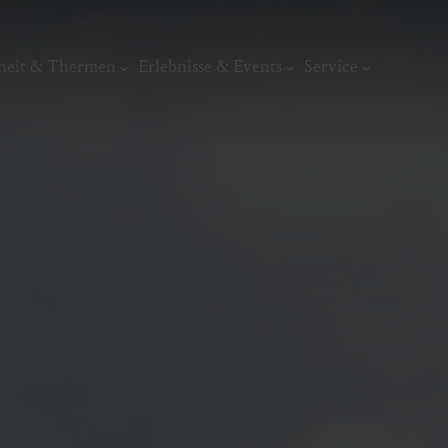
heit & Thermen
Erlebnisse & Events
Service
Kunst, Ku
ermal
Wellness & Entspannung
Tradit