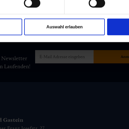
Auswahl erlauben
m Newsletter
am Laufenden!
d Gastein
ser Franz Josefstr. 27,