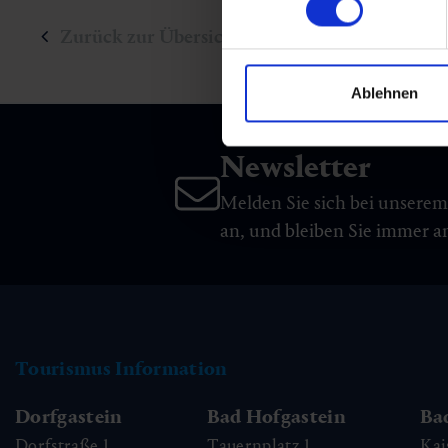
Zurück zur Übersicht
Ablehnen
Newsletter
Melden Sie sich bei unsere
an, und bleiben Sie immer 
Tourismus Information
Dorfgastein
Bad Hofgastein
Ba
Dorfstraße 1,
Tauernplatz 1,
Kai