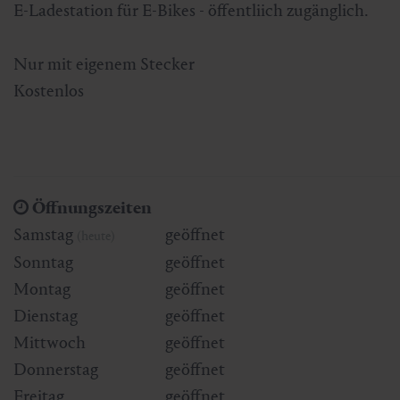
E-Ladestation für E-Bikes - öffentliich zugänglich.
Skifahren & Snowboarden
Kur
Kunst & Kultur
Gastein Card
Nur mit eigenem Stecker
Langlaufen
Sportmedizin
Gastein von A-Z
Kostenlos
Bergbahnen & Lifte
Gesundheitsförderung
Interaktive Karte
Genuss und Kulinarik
Öffnungszeiten
Samstag
geöffnet
(heute)
Sonntag
geöffnet
Montag
geöffnet
Dienstag
geöffnet
Mittwoch
geöffnet
Donnerstag
geöffnet
Freitag
geöffnet