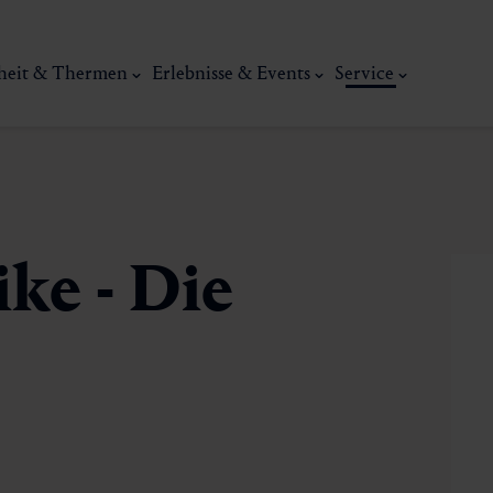
heit & Thermen
Erlebnisse & Events
Service
ke - Die
Kunst, Ku
ermal
Wellness & Entspannung
Tradit