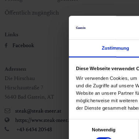
Öffentlich zugänglich
Links
Facebook
Zustimmung
Adressen
Diese Webseite verwendet 
Die Hirschau
Wir verwenden Cookies, um I
und die Zugriffe auf unsere 
Hirschaustraße 7
Website an unsere Partner fü
5640
Bad Gastein
,
AT
möglicherweise mit weiteren
der Dienste gesammelt habe
steak@steak-meer.at
https://www.steak-meer.at/
Einwilligungsauswahl
+43 6434 20548
Notwendig