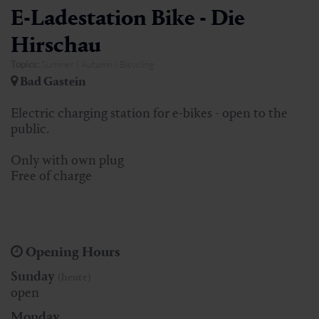
E-Ladestation Bike - Die
Hirschau
Topics:
Summer | Autumn | Bicycling
Bad Gastein
Electric charging station for e-bikes - open to the
public.
Only with own plug
Free of charge
Opening Hours
Sunday
(heute)
open
Monday