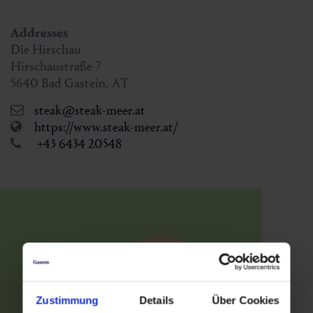
Addresses
Die Hirschau
Hirschaustraße 7
5640
Bad Gastein
,
AT
steak@steak-meer.at
https://www.steak-meer.at/
+43 6434 20548
Zustimmung
Details
Über Cookies