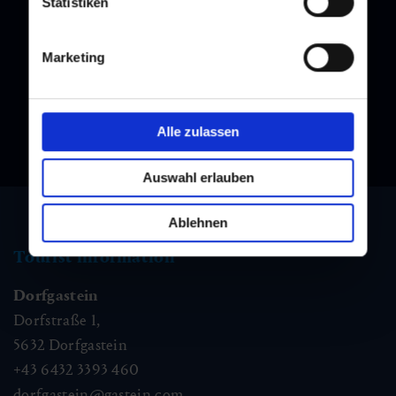
Statistiken
Newsletter
Subscribe to our newsletter and stay up to date!
Marketing
Alle zulassen
Auswahl erlauben
Ablehnen
Tourist information
Dorfgastein
Dorfstraße 1,
5632
Dorfgastein
+43 6432 3393 460
dorfgastein@gastein.com