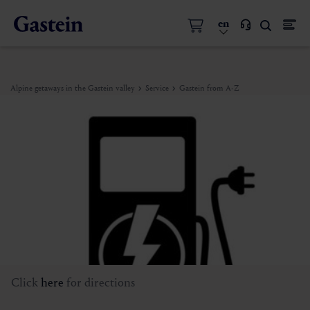
en
Alpine getaways in the Gastein valley
Service
Gastein from A-Z
Click
here
for directions