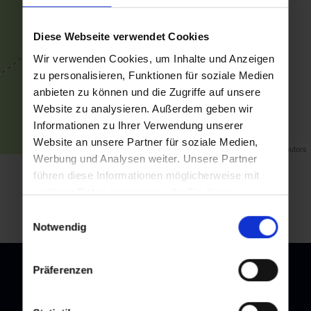
Diese Webseite verwendet Cookies
Wir verwenden Cookies, um Inhalte und Anzeigen
zu personalisieren, Funktionen für soziale Medien
anbieten zu können und die Zugriffe auf unsere
Website zu analysieren. Außerdem geben wir
Informationen zu Ihrer Verwendung unserer
Website an unsere Partner für soziale Medien,
Map data ©
OpenStreetMap
contributors
Werbung und Analysen weiter. Unsere Partner
führen diese Informationen möglicherweise mit
back to overview
weiteren Daten zusammen, die Sie ihnen
bereitgestellt haben oder die sie im Rahmen Ihrer
Einwilligungsauswahl
Nutzung der Dienste gesammelt haben.
Notwendig
Präferenzen