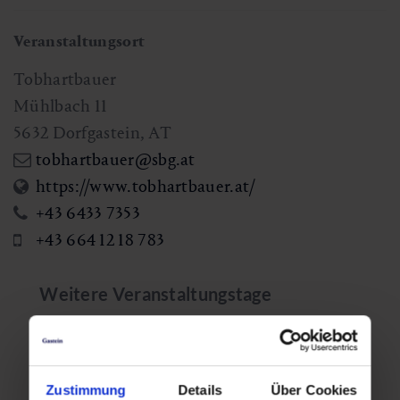
Veranstaltungsort
Tobhartbauer
Mühlbach 11
5632
Dorfgastein
,
AT
tobhartbauer@sbg.at
https://www.tobhartbauer.at/
+43 6433 7353
+43 664 12 18 783
Weitere Veranstaltungstage
Di,
Di,
11.08.2026
18.08.2026
Zustimmung
Details
Über Cookies