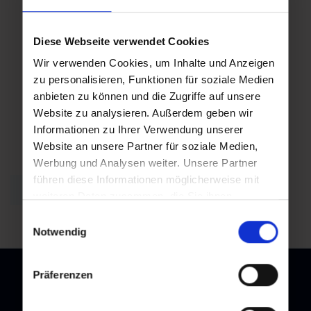
08:30
08:30
Diese Webseite verwendet Cookies
Wir verwenden Cookies, um Inhalte und Anzeigen
Di,
zu personalisieren, Funktionen für soziale Medien
25.08.2026
anbieten zu können und die Zugriffe auf unsere
08:30
Website zu analysieren. Außerdem geben wir
Informationen zu Ihrer Verwendung unserer
Website an unsere Partner für soziale Medien,
Werbung und Analysen weiter. Unsere Partner
führen diese Informationen möglicherweise mit
Zurück zur Übersicht
weiteren Daten zusammen, die Sie ihnen
bereitgestellt haben oder die sie im Rahmen Ihrer
Einwilligungsauswahl
Nutzung der Dienste gesammelt haben.
Notwendig
Präferenzen