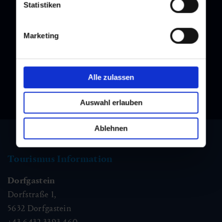
Statistiken
Newsletter
Melden Sie sich bei unserem Newsletter an, und bleiben Sie
Marketing
immer am Laufenden!
Alle zulassen
Auswahl erlauben
Ablehnen
Tourismus Information
Dorfgastein
Dorfstraße 1,
5632
Dorfgastein