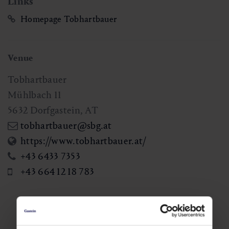
Links
Homepage Tobhartbauer
Venue
Tobhartbauer
Mühlbach 11
5632
Dorfgastein
,
AT
tobhartbauer@sbg.at
https://www.tobhartbauer.at/
+43 6433 7353
+43 664 12 18 783
Additional event days