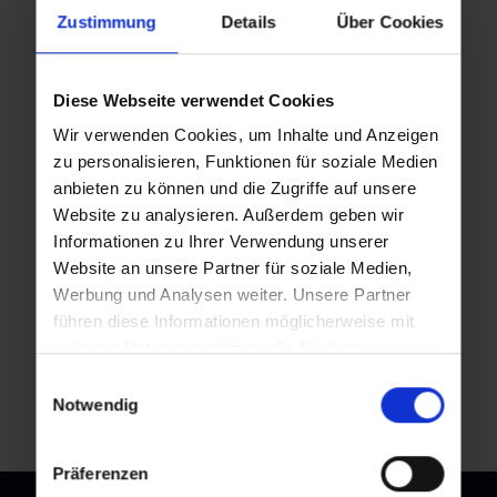
Tue
Tue
Zustimmung
Details
Über Cookies
,
,
11.08.2026
18.08.2026
08:30
08:30
Diese Webseite verwendet Cookies
Wir verwenden Cookies, um Inhalte und Anzeigen
zu personalisieren, Funktionen für soziale Medien
Tue
anbieten zu können und die Zugriffe auf unsere
,
Website zu analysieren. Außerdem geben wir
25.08.2026
Informationen zu Ihrer Verwendung unserer
08:30
Website an unsere Partner für soziale Medien,
Werbung und Analysen weiter. Unsere Partner
führen diese Informationen möglicherweise mit
weiteren Daten zusammen, die Sie ihnen
back to overview
bereitgestellt haben oder die sie im Rahmen Ihrer
Einwilligungsauswahl
Nutzung der Dienste gesammelt haben.
Notwendig
Präferenzen