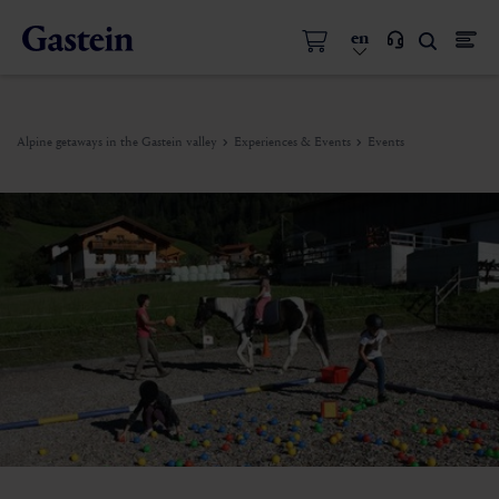
en
Alpine getaways in the Gastein valley
Experiences & Events
Events