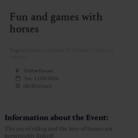
Fun and games with
horses
Topics:
Summer | Gastein TV | Family | Children |
acitivies
Tobhartbauer
Tue, 11.08.2026
08:30 o'clock
Information about the Event:
The joy of riding and the love of horses are
inextricably linked!