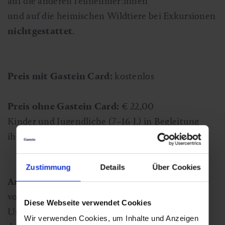
auf die anderenTeilnehmer:innen
und auf die heimischen Wildtiere bei Exkursionen
nichtgestattet
.
Preis mit Gastein Card:
kostenlos
Preis ohne Gastein Card:
€
22,00
Kinder und Jugendliche (7–16 J.) in Begleitung
ihrer Eltern frei.
Zustimmung
Details
Über Cookies
Anmeldung:
Anmeldung möglich bis 3 Stunden
vor Tourenbeginn unter:
www.npht.at/touren
.
Diese Webseite verwendet Cookies
Unser Ranger wartet den Bus ab und startet
Wir verwenden Cookies, um Inhalte und Anzeigen