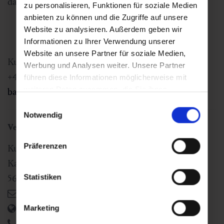
danach pünktlich.
zu personalisieren, Funktionen für soziale Medien
anbieten zu können und die Zugriffe auf unsere
Website zu analysieren. Außerdem geben wir
Informationen zu Ihrer Verwendung unserer
Website an unsere Partner für soziale Medien,
Kur- und Tourismusverband Bad Gastein
Werbung und Analysen weiter. Unsere Partner
+43 6432 3393 560
führen diese Informationen möglicherweise mit
weiteren Daten zusammen, die Sie ihnen
badgastein@gastein.com
bereitgestellt haben oder die sie im Rahmen Ihrer
Einwilligungsauswahl
Nutzung der Dienste gesammelt haben.
Notwendig
Veranstaltungsort
Präferenzen
Kur- und Tourismusverband Bad Gastein
Kaiser Franz Josefstr. 27
5640
Bad Gastein
,
AT
Statistiken
badgastein@gastein.com
https://www.gastein.com
Marketing
+43 6432 3393 560