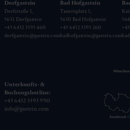
Dorfgastein
Bad Hofgastein
Ba
Dorfstraße 1,
Tauernplatz 1,
Kai
5632
Dorfgastein
5630
Bad Hofgastein
56
+43 6432 3393 460
+43 6432 3393 260
+43
dorfgastein@gastein.com
badhofgastein@gastein.com
bad
Unterkunfts- &
Buchungshotline:
+43 6432 3393 990
info@gastein.com