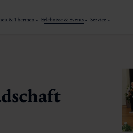
heit & Thermen
Erlebnisse & Events
Service
adschaft
Kunst, Ku
ermal
Wellness & Entspannung
Tradit