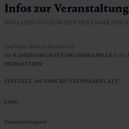
Infos zur Veranstaltung
Skifahren & Snowboarden
Kur
Kunst & Kultur
Gastein Card
WIR LADEN EIN ZUM FEST DER KAMERADS
Langlaufen
Sportmedizin
Gastein von A-Z
Bergbahnen & Lifte
Gesundheitsförderung
Interaktive Karte
Genuss und Kulinarik
Auf Ihren Besuch freuen sich
die
KAMERADSCHAFTSMUSIKKAPELLE
& der
HOFGASTEIN
FESTZELT AM EISSCHÜTZENPARKPLATZ
Links
Veranstaltungsort