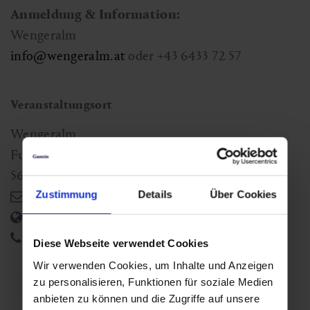
Anmeldung & Information:
Wengeralm
info@wengeralm.at
oder +43 6433 72 57
Veranstaltungsort
Wengeralm
Fulseck
5632
Dorfgastein
,
AT
info@wengerbauer.at
Zustimmung
Details
Über Cookies
http://wengerbauer.at/
+43 6433 72 57
Diese Webseite verwendet Cookies
Wir verwenden Cookies, um Inhalte und Anzeigen
Zurück zur Übersicht
zu personalisieren, Funktionen für soziale Medien
anbieten zu können und die Zugriffe auf unsere