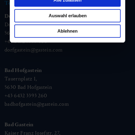
Tourismus Information
Auswahl erlauben
Dorfgastein
Dorfstraße 1,
Ablehnen
5632
Dorfgastein
+43 6432 3393 460
dorfgastein@gastein.com
Bad Hofgastein
Tauernplatz 1,
5630
Bad Hofgastein
+43 6432 3393 260
badhofgastein@gastein.com
Bad Gastein
Kaiser Franz Josefstr. 27,