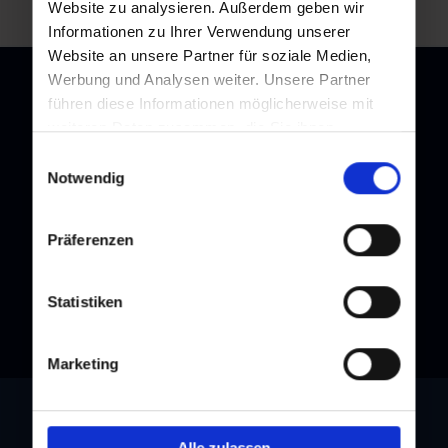
Website zu analysieren. Außerdem geben wir
Informationen zu Ihrer Verwendung unserer
Website an unsere Partner für soziale Medien,
Werbung und Analysen weiter. Unsere Partner
führen diese Informationen möglicherweise mit
weiteren Daten zusammen, die Sie ihnen
Newsletter
bereitgestellt haben oder die sie im Rahmen Ihrer
Einwilligungsauswahl
Nutzung der Dienste gesammelt haben.
Notwendig
Melden Sie sich bei unserem Newsletter an, und bleiben Sie
immer am Laufenden!
Präferenzen
Statistiken
Marketing
Alle zulassen