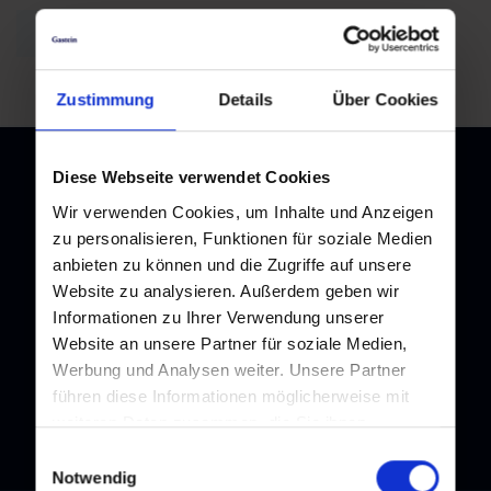
Zurück zur Übersicht
Zustimmung
Details
Über Cookies
Diese Webseite verwendet Cookies
Wir verwenden Cookies, um Inhalte und Anzeigen
zu personalisieren, Funktionen für soziale Medien
Newsletter
anbieten zu können und die Zugriffe auf unsere
Melden Sie sich bei unserem Newsletter an, und bleiben Sie
Website zu analysieren. Außerdem geben wir
immer am Laufenden!
Informationen zu Ihrer Verwendung unserer
Website an unsere Partner für soziale Medien,
Werbung und Analysen weiter. Unsere Partner
führen diese Informationen möglicherweise mit
weiteren Daten zusammen, die Sie ihnen
bereitgestellt haben oder die sie im Rahmen Ihrer
Einwilligungsauswahl
Nutzung der Dienste gesammelt haben.
Notwendig