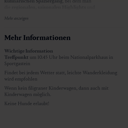
kulinarischen Spaziergang
, bei dem man
die
regionalen, saisonalen Highlights
und
die
Geschichten
der HüttenwirtInnen erleben kann.
Mehr anzeigen
Die
kulinarische Reise
inkludiert sechs regionale
Spezialitäten – von der Kaspressknödelsuppe über
Schwarzbeer-Pofesen bis hin zum Milchrahmstrudel.
Mehr Informationen
Dazu werden passende Getränke serviert – vom
Hollersaft über die frische Buttermilch bis hin zum
Wichtige Information
Enzianschnapserl.
Treffpunkt
um 10.45 Uhr beim Nationalparkhaus in
Sportgastein
Preis:
€ 70,00 inkl. Mautgebühr
Findet bei jedem Wetter statt, leichte Wanderkleidung
wird empfohlen
Dauer
ca. 5,5 Stunden
Wenn kein filigraner Kinderwagen, dann auch mit
Treffpunkt
um 10.45 Uhr in Sportgastein
Kinderwagen möglich.
Findet bei jedem Wetter statt, leichte Wanderkleidung
Keine Hunde erlaubt!
wird empfohlen
Anmeldung
beim Kur- & Tourismusverband Bad Gastein