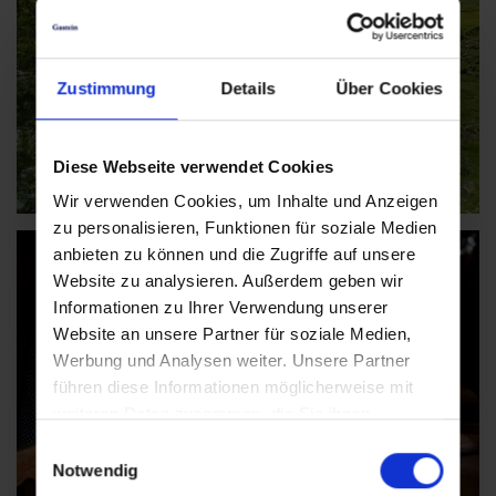
Zustimmung
Details
Über Cookies
Diese Webseite verwendet Cookies
Wir verwenden Cookies, um Inhalte und Anzeigen
zu personalisieren, Funktionen für soziale Medien
anbieten zu können und die Zugriffe auf unsere
Website zu analysieren. Außerdem geben wir
Informationen zu Ihrer Verwendung unserer
Website an unsere Partner für soziale Medien,
Werbung und Analysen weiter. Unsere Partner
führen diese Informationen möglicherweise mit
weiteren Daten zusammen, die Sie ihnen
bereitgestellt haben oder die sie im Rahmen Ihrer
Einwilligungsauswahl
Nutzung der Dienste gesammelt haben.
Notwendig