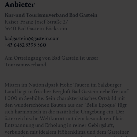
bis zum Vortag 12.00 Uhr oder im Erlebnis Shop online.
Anbieter
Tel. +43 6432 3393 560
Kur-und Tourismuverband Bad Gastein
Begrenzte Teilnehmerzahl!
Kaiser-Franz-Josef-Straße 27
5640 Bad Gastein-Böckstein
badgastein@gastein.com
+43 6432 3393 560
Am Ortseingang von Bad Gastein ist unser
Tourismusverband.
Mitten im Nationalpark Hohe Tauern im Salzburger
Land liegt in frischer Bergluft Bad Gastein nebelfrei auf
1.000 m Seehöhe. Sein charakteristisches Ortsbild mit
den wunderschönen Bauten aus der "Belle Epoque" fügt
sich harmonisch in die natürliche Umgebung ein. Der
österreichische Weltkurort mit dem besonderen Flair:
Entspannung und Erholung in reiner Gebirgsluft,
verbunden mit idealem Höhenklima und dem Gasteiner