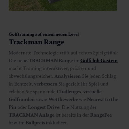
Golftraining auf einem neuen Level
Trackman Range
Modernste Technologie trifft auf echtes Spielgefühl:
Die neue
TRACKMAN Range
im
Golfclub Gastein
macht Training interaktiver, präziser und
abwechslungsreicher.
Analysieren
Sie jeden Schlag
in Echtzeit,
verbessern
Sie gezielt Ihr Spiel und
erleben Sie spannende
Challenges
,
virtuelle
Golfrunden
sowie
Wettbewerbe
wie
Nearest to the
Pin
oder
Longest Drive
. Die Nutzung der
TRACKMAN Anlage
ist bereits in der
RangeFee
bzw. im
Ballpreis
inkludiert.