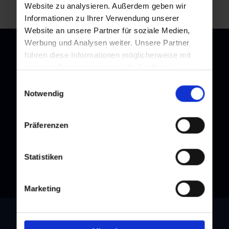
Website zu analysieren. Außerdem geben wir
Informationen zu Ihrer Verwendung unserer
Website an unsere Partner für soziale Medien,
Werbung und Analysen weiter. Unsere Partner
führen diese Informationen möglicherweise mit
weiteren Daten zusammen, die Sie ihnen
bereitgestellt haben oder die sie im Rahmen Ihrer
Newsletter
Einwilligungsauswahl
Nutzung der Dienste gesammelt haben.
Notwendig
Melden Sie sich bei unserem Newsletter an, und bleiben Sie
immer am Laufenden!
Präferenzen
Statistiken
Marketing