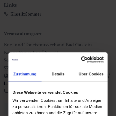
Links
Klassik:Sommer
Veranstaltungsort
Kur- und Tourismusverband Bad Gastein
Kaiser-Franz-Josef-Str. 27
5640
Bad Gastein
,
badgastein@gastein.com
Zustimmung
Details
Über Cookies
https://www.gastein.com/gastein/gasteinertal/
bad-gastein/
+43 6432 3393 560
Diese Webseite verwendet Cookies
Wir verwenden Cookies, um Inhalte und Anzeigen
zu personalisieren, Funktionen für soziale Medien
Zurück zur Übersicht
anbieten zu können und die Zugriffe auf unsere