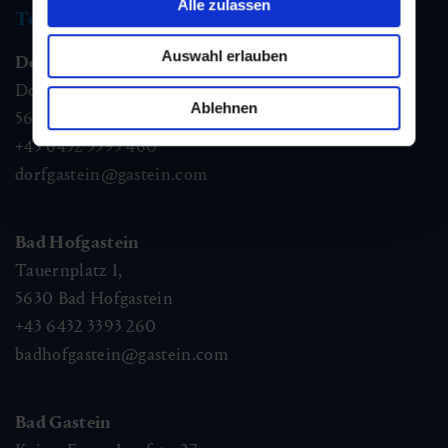
Alle zulassen
Tourismus Information
Auswahl erlauben
Dorfgastein
Dorfstraße 1,
Ablehnen
5632
Dorfgastein
+43 6432 3393 460
dorfgastein@gastein.com
Bad Hofgastein
Tauernplatz 1,
5630
Bad Hofgastein
+43 6432 3393 260
badhofgastein@gastein.com
Bad Gastein