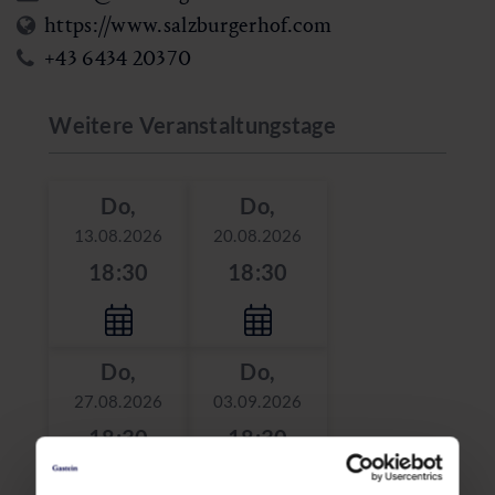
https://www.salzburgerhof.com
+43 6434 20370
Weitere Veranstaltungstage
Do,
Do,
13.08.2026
20.08.2026
18:30
18:30
Do,
Do,
27.08.2026
03.09.2026
18:30
18:30