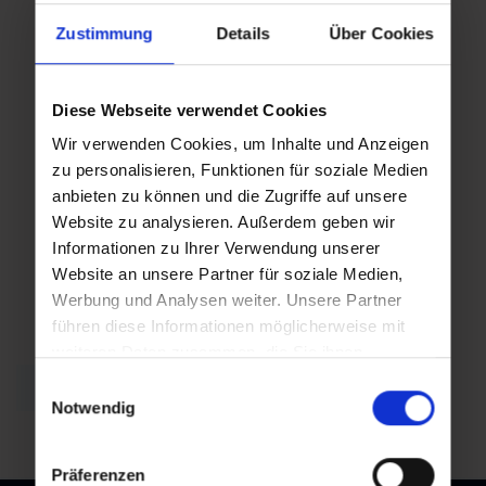
Zustimmung
Details
Über Cookies
Do,
Do,
10.09.2026
17.09.2026
18:30
18:30
Diese Webseite verwendet Cookies
Wir verwenden Cookies, um Inhalte und Anzeigen
zu personalisieren, Funktionen für soziale Medien
anbieten zu können und die Zugriffe auf unsere
Do,
Website zu analysieren. Außerdem geben wir
24.09.2026
Informationen zu Ihrer Verwendung unserer
18:30
Website an unsere Partner für soziale Medien,
Werbung und Analysen weiter. Unsere Partner
führen diese Informationen möglicherweise mit
weiteren Daten zusammen, die Sie ihnen
bereitgestellt haben oder die sie im Rahmen Ihrer
Zurück zur Übersicht
Einwilligungsauswahl
Nutzung der Dienste gesammelt haben.
Notwendig
Präferenzen